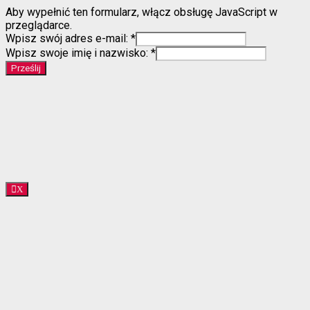
Przejdź
Aby wypełnić ten formularz, włącz obsługę JavaScript w
do
przeglądarce.
treści
Wpisz swój adres e-mail:
*
Wpisz swoje imię i nazwisko:
*
Prześlij
X