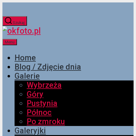
Przejdź
do
Szukaj
treści
okfoto.pl
Menu
Home
Blog / Zdjęcie dnia
Galerie
Wybrzeża
Góry
Pustynia
Północ
Po zmroku
Galeryjki