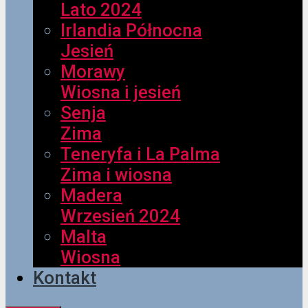
Lato 2024
Irlandia Północna
Jesień
Morawy
Wiosna i jesień
Senja
Zima
Teneryfa i La Palma
Zima i wiosna
Madera
Wrzesień 2024
Malta
Wiosna
Kontakt