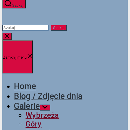
Szukaj
Szukaj:
Zamknij
wyszukiwanie
Zamknij menu
Home
Blog / Zdjęcie dnia
Galerie
Pokaż
podmenu
Wybrzeża
Góry