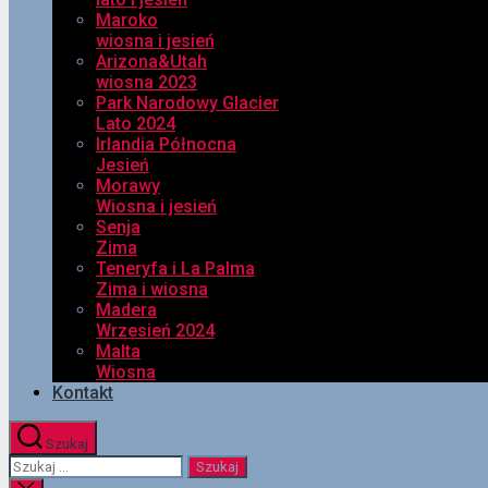
Maroko
wiosna i jesień
Arizona&Utah
wiosna 2023
Park Narodowy Glacier
Lato 2024
Irlandia Północna
Jesień
Morawy
Wiosna i jesień
Senja
Zima
Teneryfa i La Palma
Zima i wiosna
Madera
Wrzesień 2024
Malta
Wiosna
Kontakt
Szukaj
Szukaj: