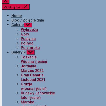
Zamknij
wyszukiwanie
Zamknij menu
Home
Blog / Zdjęcie dnia
Galerie
Pokaż
podmenu
Wybrzeża
Góry
Pustynia
Północ
Po zmroku
Galeryjki
Pokaż
podmenu
Toskania
Wiosna i jesień
Jordania
Marzec 2022
Gran Canaria
Listopad 2021
Gruzja
wiosna i jesień
Rudawy Janowickie
lato i jesień
Maroko