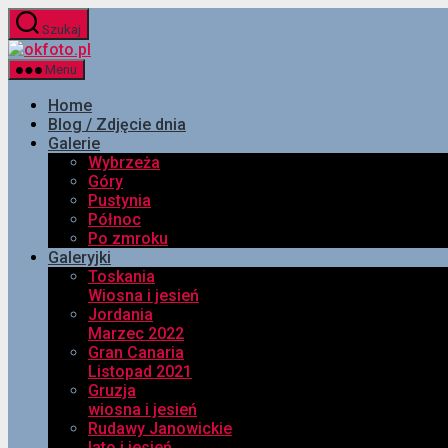
Przejdź
Szukaj
do
okfoto.pl
treści
Menu
Home
Blog / Zdjęcie dnia
Galerie
Wybrzeża
Góry
Pustynia
Północ
Po zmroku
Galeryjki
Toskania
Wiosna i jesień
Jordania
Marzec 2022
Gran Canaria
Listopad 2021
Gruzja
wiosna i jesień
Rudawy Janowickie
lato i jesień