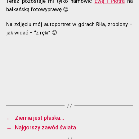
Teraz pozostaje mi tylko namówić
Ewę i Piotra
na
bałkańską fotowyprawę 😉
Na zdjęciu mój autoportret w górach Riła, zrobiony –
jak widać – “z ręki” 🙂
←
Ziemia jest płaska…
→
Najgorszy zawód świata