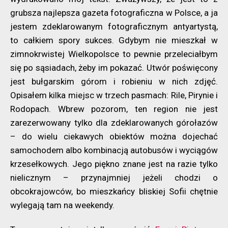
grubsza najlepsza gazeta fotograficzna w Polsce, a ja
jestem zdeklarowanym fotograficznym antyartystą,
to całkiem spory sukces. Gdybym nie mieszkał w
zimnokrwistej Wielkopolsce to pewnie przeleciałbym
się po sąsiadach, żeby im pokazać. Utwór poświęcony
jest bułgarskim górom i robieniu w nich zdjęć.
Opisałem kilka miejsc w trzech pasmach: Rile, Pirynie i
Rodopach. Wbrew pozorom, ten region nie jest
zarezerwowany tylko dla zdeklarowanych górołazów
– do wielu ciekawych obiektów można dojechać
samochodem albo kombinacją autobusów i wyciągów
krzesełkowych. Jego piękno znane jest na razie tylko
nielicznym – przynajmniej jeżeli chodzi o
obcokrajowców, bo mieszkańcy bliskiej Sofii chętnie
wylegają tam na weekendy.