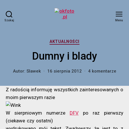
Szukaj
Menu
okfoto.pl
Kategorie
AKTUALNOŚCI
Dumny i blady
do
Autor:
Slawek
16 sierpnia 2012
4 komentarze
Dumn
i
Z radością informuję wszystkich zainteresowanych o
blady
moim pierwszym razie
W sierpniowym numerze
DFV
po raz
pierwszy
(ciekawe czy ostatni)
wydrukowano mój tekst. Zważywszy, że jest to z