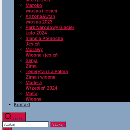
Maroko
wiosna i jesień
Arizona&Utah
wiosna 2023
Park Narodowy Glacier
Lato 2024
Irlandia Północna
Jesień
Morawy
Wiosna i jesień
Senja
Zima
Teneryfa i La Palma
Zima i wiosna
Madera
Wrzesień 2024
Malta
Wiosna
Kontakt
Szukaj
Szukaj: