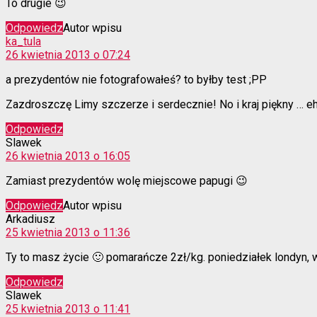
To drugie 😉
Odpowiedz
Autor wpisu
komentarz:
ka_tula
26 kwietnia 2013 o 07:24
a prezydentów nie fotografowałeś? to byłby test ;PP
Zazdroszczę Limy szczerze i serdecznie! No i kraj piękny … e
Odpowiedz
komentarz:
Slawek
26 kwietnia 2013 o 16:05
Zamiast prezydentów wolę miejscowe papugi 😉
Odpowiedz
Autor wpisu
komentarz:
Arkadiusz
25 kwietnia 2013 o 11:36
Ty to masz życie 🙂 pomarańcze 2zł/kg. poniedziałek londyn, w
Odpowiedz
komentarz:
Slawek
25 kwietnia 2013 o 11:41