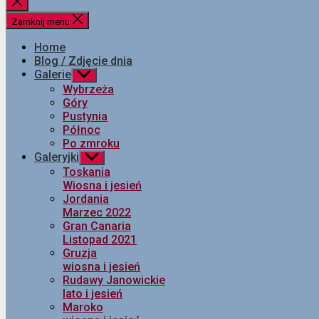
Zamknij
wyszukiwanie
Zamknij menu
Home
Blog / Zdjęcie dnia
Galerie
Pokaż
podmenu
Wybrzeża
Góry
Pustynia
Północ
Po zmroku
Galeryjki
Pokaż
podmenu
Toskania
Wiosna i jesień
Jordania
Marzec 2022
Gran Canaria
Listopad 2021
Gruzja
wiosna i jesień
Rudawy Janowickie
lato i jesień
Maroko