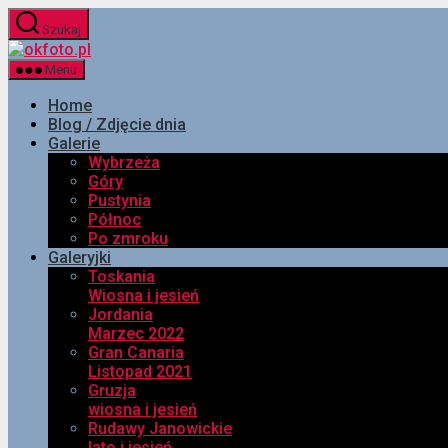
Przejdź
Szukaj
do
okfoto.pl
treści
Menu
Home
Blog / Zdjęcie dnia
Galerie
Wybrzeża
Góry
Pustynia
Północ
Po zmroku
Galeryjki
Toskania
Wiosna i jesień
Jordania
Marzec 2022
Gran Canaria
Listopad 2021
Gruzja
wiosna i jesień
Rudawy Janowickie
lato i jesień