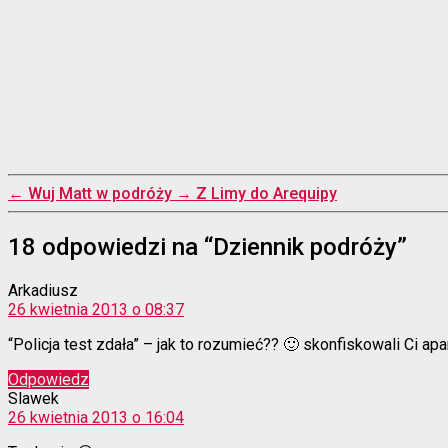
←
Wuj Matt w podróży
→
Z Limy do Arequipy
18 odpowiedzi na “Dziennik podróży”
komentarz:
Arkadiusz
26 kwietnia 2013 o 08:37
“Policja test zdała” – jak to rozumieć?? 🙂 skonfiskowali Ci ap
Odpowiedz
komentarz:
Slawek
26 kwietnia 2013 o 16:04