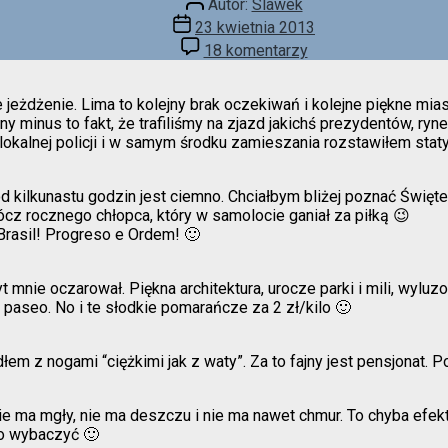
Autor:
Slawek
wpisu
Data
23 kwietnia 2013
wpisu
do
18 komentarzy
Dziennik
podróży
 jeżdżenie. Lima to kolejny brak oczekiwań i kolejne piękne mia
ny minus to fakt, że trafiliśmy na zjazd jakichś prezydentów, ry
kalnej policji i w samym środku zamieszania rozstawiłem statyw
d kilkunastu godzin jest ciemno. Chciałbym bliżej poznać Święte
cz rocznego chłopca, który w samolocie ganiał za piłką 😉
 Brasil! Progreso e Ordem! 🙂
nie oczarował. Piękna architektura, urocze parki i mili, wyluzo
paseo. No i te słodkie pomarańcze za 2 zł/kilo 🙂
m z nogami “ciężkimi jak z waty”. Za to fajny jest pensjonat. P
 ma mgły, nie ma deszczu i nie ma nawet chmur. To chyba efekt
to wybaczyć 🙂