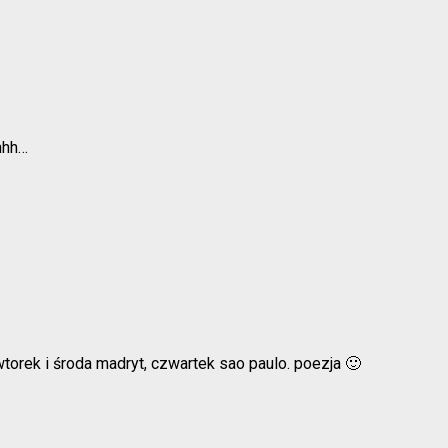
hhh…
torek i środa madryt, czwartek sao paulo. poezja 🙂