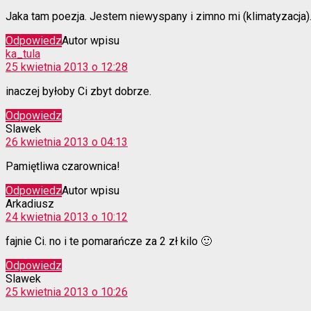
Jaka tam poezja. Jestem niewyspany i zimno mi (klimatyzacja)
Odpowiedz
Autor wpisu
komentarz:
ka_tula
25 kwietnia 2013 o 12:28
inaczej byłoby Ci zbyt dobrze.
Odpowiedz
komentarz:
Slawek
26 kwietnia 2013 o 04:13
Pamiętliwa czarownica!
Odpowiedz
Autor wpisu
komentarz:
Arkadiusz
24 kwietnia 2013 o 10:12
fajnie Ci. no i te pomarańcze za 2 zł kilo 🙂
Odpowiedz
komentarz:
Slawek
25 kwietnia 2013 o 10:26