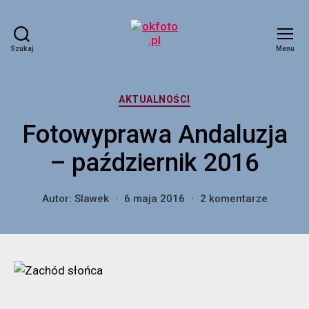
Szukaj
Menu
okfoto.pl
Kategorie
AKTUALNOŚCI
Fotowyprawa Andaluzja
– październik 2016
do
Autor:
Slawek
6 maja 2016
2 komentarze
Fotowyp
Andaluz
–
paździer
2016