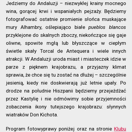
Jedziemy do Andaluzji – niezwykłej krainy mocnego
wina, gorącej krwi i wspaniałych pejzaży. Będziemy
fotografować ostatnie promienie słońca muskające
mury Alhambry, oślepiająco białe
pueblos blancos
przyklejone do skalnych zboczy, niekończące się gaje
oliwne, spowite mgłą lub błyszczące w ciepłym
świetle skały Torcal de Antequera i wiele innych
atrakcji. W Andaluzji uroda miast i miasteczek idzie w
parze z pięknem krajobrazu, a przyjazny klimat
sprawia, że chce się tu zostać na dłużej – szczególnie
jesienią, kiedy nie doskwierają już letnie upały. Po
drodze na południe Hiszpanii będziemy przejeżdżać
przez Kastylię i nie odmówimy sobie przyjemności
zobaczenia ikony tutejszego krajobrazu: słynnych
wiatraków Don Kichota.
Program fotowyprawy poniżej oraz na stronie
Klubu