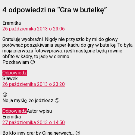
4 odpowiedzi na “Gra w butelkę”
komentarz:
Eremitka
26 października 2013 o 23:06
Gratuluję wyobraźni. Nigdy nie przyszło by mi do głowy
porównać poszukiwania super-kadru do gry w butelkę. To była
moja pierwsza fotowyprawa, i jeśli następne będą równie
obfite w kadry, to jadę w ciemno.
Pozdrawiam 😉
Odpowiedz
komentarz:
Slawek
26 października 2013 o 23:20
😉
No ja myślę, że jedziesz 🙂
Odpowiedz
Autor wpisu
komentarz:
Eremitka
27 października 2013 o 14:50
Bo kto inny grał by Ci na nerwach… 😉