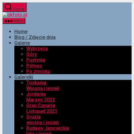
Przejdź
Szukaj
do
okfoto.pl
treści
Menu
Home
Blog / Zdjęcie dnia
Galerie
Wybrzeża
Góry
Pustynia
Północ
Po zmroku
Galeryjki
Toskania
Wiosna i jesień
Jordania
Marzec 2022
Gran Canaria
Listopad 2021
Gruzja
wiosna i jesień
Rudawy Janowickie
lato i jesień