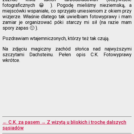
fotograficznych 😀 ). Pogodę mieliśmy nieziemską, a
miejscówki wspaniałe, co sprzyjało uniesieniom z okiem przy
wizjerze. Właśnie dlatego tak uwielbiam fotowyprawy i mam
zamiar je organizować póki starczy mi sił (na razie mam
spory zapas 🙂 ).
Pozdrawiam wtajemniczonych, którzy też tak czują.
Na zdjęciu magiczny zachód słońca nad najwyższymi
szczytami Dachsteinu. Pełen opis C.K. Fotowyprawy
wkrótce.
←
C.K. za pasem
→
Z wizytą u bliskich i trochę dalszych
sąsiadów