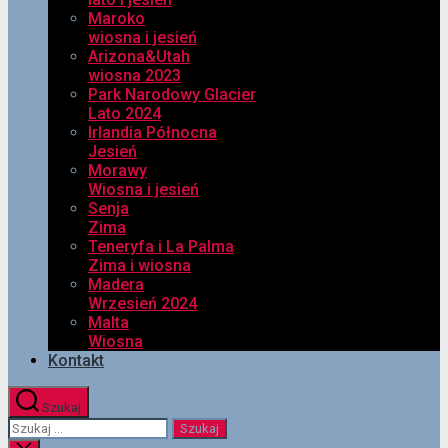
Maroko
wiosna i jesień
Arizona&Utah
wiosna 2023
Park Narodowy Glacier
Lato 2024
Irlandia Północna
Jesień
Morawy
Wiosna i jesień
Senja
Zima
Teneryfa i La Palma
Zima i wiosna
Madera
Wrzesień 2024
Malta
Wiosna
Kontakt
Szukaj
Szukaj: