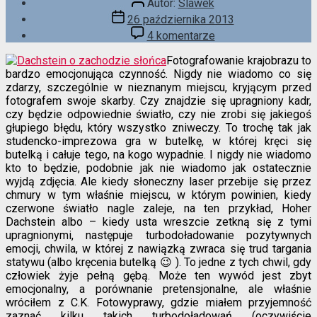
Autor:
Slawek
wpisu
Data
26 października 2013
wpisu
do
4 komentarze
Gra
w
Fotografowanie krajobrazu to
butelkę
bardzo emocjonująca czynność. Nigdy nie wiadomo co się
zdarzy, szczególnie w nieznanym miejscu, kryjącym przed
fotografem swoje skarby. Czy znajdzie się upragniony kadr,
czy będzie odpowiednie światło, czy nie zrobi się jakiegoś
głupiego błędu, który wszystko zniweczy. To trochę tak jak
studencko-imprezowa gra w butelkę, w której kręci się
butelką i całuje tego, na kogo wypadnie. I nigdy nie wiadomo
kto to będzie, podobnie jak nie wiadomo jak ostatecznie
wyjdą zdjęcia. Ale kiedy słoneczny laser przebije się przez
chmury w tym właśnie miejscu, w którym powinien, kiedy
czerwone światło nagle zaleje, na ten przykład, Hoher
Dachstein albo – kiedy usta wreszcie zetkną się z tymi
upragnionymi, następuje turbodoładowanie pozytywnych
emocji, chwila, w której z nawiązką zwraca się trud targania
statywu (albo kręcenia butelką 😉 ). To jedne z tych chwil, gdy
człowiek żyje pełną gębą. Może ten wywód jest zbyt
emocjonalny, a porównanie pretensjonalne, ale właśnie
wróciłem z C.K. Fotowyprawy, gdzie miałem przyjemność
zaznać kilku takich turbodoładowań (oczywiście