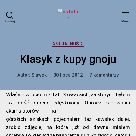
Szukaj
Menu
okfoto.pl
Kategorie
AKTUALNOŚCI
Klasyk z kupy gnoju
do
Autor:
Slawek
30 lipca 2012
7 komentarzy
Klasyk
z
Właśnie wróciłem z Tatr Słowackich, za którymi byłem
kupy
gnoju
już dość mocno stęskniony.
Oprócz ładowania
akumulatorów na
górskich szlakach pojechałem też kawałek dalej,
zrobić zdjęcie, na które już od dawna miałem
chrapkę.To klasyczna panorama ruin Spiskiego Zamku