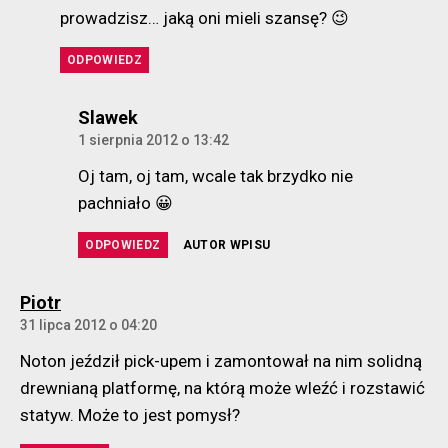
prowadzisz… jaką oni mieli szansę? 😉
ODPOWIEDZ
komentarz:
Slawek
1 sierpnia 2012 o 13:42
Oj tam, oj tam, wcale tak brzydko nie
pachniało 😀
ODPOWIEDZ
AUTOR WPISU
komentarz:
Piotr
31 lipca 2012 o 04:20
Noton jeździł pick-upem i zamontował na nim solidną
drewnianą platformę, na którą może wleźć i rozstawić
statyw. Może to jest pomysł?