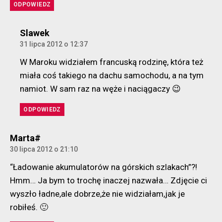
ODPOWIEDZ
komentarz:
Slawek
31 lipca 2012 o 12:37
W Maroku widziałem francuską rodzinę, która też
miała coś takiego na dachu samochodu, a na tym
namiot. W sam raz na węże i naciągaczy 😉
ODPOWIEDZ
komentarz:
Marta#
30 lipca 2012 o 21:10
“Ładowanie akumulatorów na górskich szlakach”?!
Hmm… Ja bym to trochę inaczej nazwała… Zdjęcie ci
wyszło ładne,ale dobrze,że nie widziałam,jak je
robiłeś. 🙂