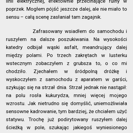
linii elektrycznej, efektownie przecinające ruiny w
poprzek. Mogłem pójść jeszcze dalej, ale nie miało to
sensu – całą scenę zasłaniał tam zagajnik.
Zafrasowany wsiadłem do samochodu i
ruszyłem na dalsze poszukiwania. Na wysokości
katedry odbijał wąski asfalt, meandrujący dalej
między polami. Po trzech zakrętach w lusterku
wstecznym zobaczyłem z grubsza to, o co mi
chodziło. Zjechałem w śródpolną dróżkę i
wyskoczyłem z samochodu z aparatem w garści,
szykując się na strzał dnia. Strzał jednak nie nastąpił:
na polu rosła kukurydza, mniej więcej mojego
wzrostu. Jak nietrudno się domyślić, uniemożliwiała
sensowne kadrowanie, tym bardziej, że chciałem użyć
statywu. Trochę już podirytowany ruszyłem dalej
ścieżką w pole, szukając jakiegoś wyniesionego