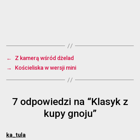
←
Z kamerą wśród dżelad
→
Kościeliska w wersji mini
7 odpowiedzi na “Klasyk z
kupy gnoju”
komentarz:
ka_tula