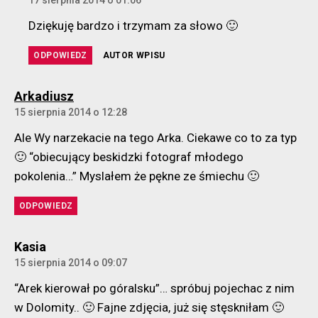
17 sierpnia 2014 o 01:06
Dziękuję bardzo i trzymam za słowo 🙂
ODPOWIEDZ
AUTOR WPISU
komentarz:
Arkadiusz
15 sierpnia 2014 o 12:28
Ale Wy narzekacie na tego Arka. Ciekawe co to za typ
🙂 “obiecujący beskidzki fotograf młodego
pokolenia…” Myslałem że pękne ze śmiechu 🙂
ODPOWIEDZ
komentarz:
Kasia
15 sierpnia 2014 o 09:07
“Arek kierował po góralsku”… spróbuj pojechac z nim
w Dolomity.. 🙂 Fajne zdjęcia, już się stęskniłam 🙂