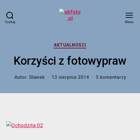
Szukaj
Menu
okfoto.pl
Kategorie
AKTUALNOŚCI
Korzyści z fotowypraw
do
Autor:
Slawek
13 sierpnia 2014
5 komentarzy
Korzyś
z
fotow