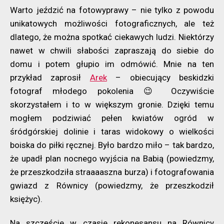
Warto jeździć na fotowyprawy – nie tylko z powodu
unikatowych możliwości fotograficznych, ale też
dlatego, że można spotkać ciekawych ludzi. Niektórzy
nawet w chwili słabości zapraszają do siebie do
domu i potem głupio im odmówić. Mnie na ten
przykład zaprosił
Arek
– obiecujący beskidzki
fotograf młodego pokolenia 😉 Oczywiście
skorzystałem i to w większym gronie. Dzięki temu
mogłem podziwiać pełen kwiatów ogród w
śródgórskiej dolinie i taras widokowy o wielkości
boiska do piłki ręcznej. Było bardzo miło – tak bardzo,
że upadł plan nocnego wyjścia na Babią (powiedzmy,
że przeszkodziła straaaaszna burza) i fotografowania
gwiazd z Równicy (powiedzmy, że przeszkodził
księżyc).
Na szczęście w czasie rekonesansu na Równicy