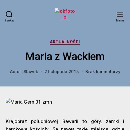
Szukaj
Menu
okfoto.pl
Kategorie
AKTUALNOŚCI
Maria z Wackiem
do
Autor:
Slawek
2 listopada 2015
Brak komentarzy
Mari
z
Wac
Krajobraz południowej Bawarii to góry, zamki i
barokowe kościoły. Są nawet takie miejsca, gdzie