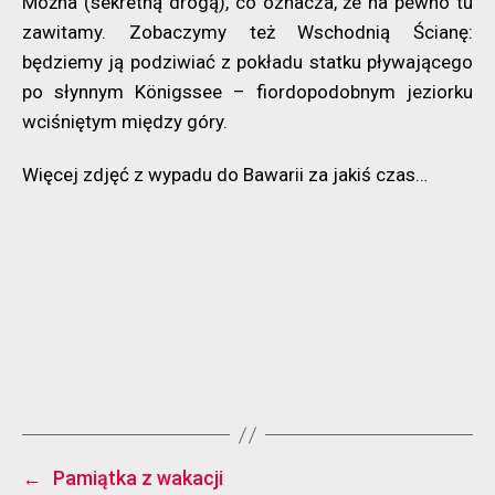
Można (sekretną drogą), co oznacza, że na pewno tu
zawitamy. Zobaczymy też Wschodnią Ścianę:
będziemy ją podziwiać z pokładu statku pływającego
po słynnym Königssee – fiordopodobnym jeziorku
wciśniętym między góry.
Więcej zdjęć z wypadu do Bawarii za jakiś czas…
←
Pamiątka z wakacji