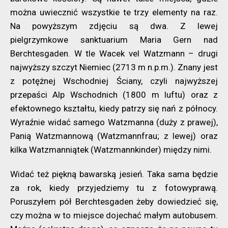
można uwiecznić wszystkie te trzy elementy na raz.
Na powyższym zdjęciu są dwa. Z lewej
pielgrzymkowe sanktuarium Maria Gern nad
Berchtesgaden. W tle Wacek vel Watzmann – drugi
najwyższy szczyt Niemiec (2713 m n.p.m.). Znany jest
z potężnej Wschodniej Ściany, czyli najwyższej
przepaści Alp Wschodnich (1800 m luftu) oraz z
efektownego kształtu, kiedy patrzy się nań z północy.
Wyraźnie widać samego Watzmanna (duży z prawej),
Panią Watzmannową (Watzmannfrau; z lewej) oraz
kilka Watzmanniątek (Watzmannkinder) między nimi.
Widać też piękną bawarską jesień. Taka sama będzie
za rok, kiedy przyjedziemy tu z fotowyprawą.
Poruszyłem pół Berchtesgaden żeby dowiedzieć się,
czy można w to miejsce dojechać małym autobusem.