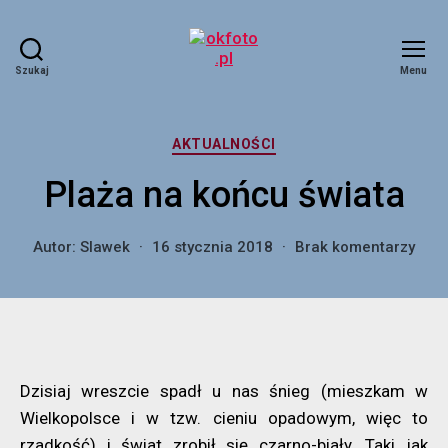
Szukaj
Menu
okfoto.pl
Kategorie
AKTUALNOŚCI
Plaża na końcu świata
do
Autor:
Slawek
16 stycznia 2018
Brak komentarzy
Plaż
na
koń
świa
Dzisiaj wreszcie spadł u nas śnieg (mieszkam w
Wielkopolsce i w tzw. cieniu opadowym, więc to
rzadkość) i świat zrobił się czarno-biały. Taki jak