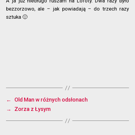
A ja już niedługo ruszam na Lofoty. Dwa razy było
bezzorzowo, ale – jak powiadają – do trzech razy
sztuka 🙂
←
Old Man w różnych odsłonach
→
Zorza z Łysym