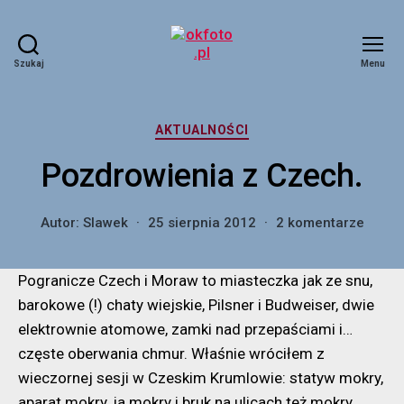
Szukaj
Menu
okfoto.pl
Kategorie
AKTUALNOŚCI
Pozdrowienia z Czech.
do
Autor:
Slawek
25 sierpnia 2012
2 komentarze
Pozdr
z
Pogranicze Czech i Moraw to miasteczka jak ze snu,
Czech
barokowe (!) chaty wiejskie, Pilsner i Budweiser, dwie
elektrownie atomowe, zamki nad przepaściami i…
częste oberwania chmur. Właśnie wróciłem z
wieczornej sesji w Czeskim Krumlowie: statyw mokry,
aparat mokry, ja mokry i bruk na ulicach też mokry,