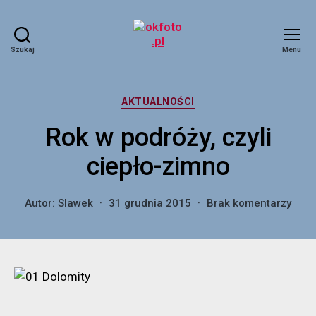
Szukaj
Menu
okfoto.pl
Kategorie
AKTUALNOŚCI
Rok w podróży, czyli
ciepło-zimno
do
Autor:
Slawek
31 grudnia 2015
Brak komentarzy
Rok
w
podr
czyli
ciepł
zimn