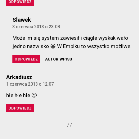
ODPOWIEDZ
komentarz:
Slawek
3 czerwca 2013 o 23:08
Może im się system zawiesił i ciągle wyskakiwało
jedno nazwisko 😀 W Empiku to wszystko możliwe.
ODPOWIEDZ
AUTOR WPISU
komentarz:
Arkadiusz
1 czerwca 2013 o 12:07
hłe hłe hłe 🙂
ODPOWIEDZ