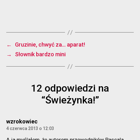
←
Gruzinie, chwyć za… aparat!
→
Słownik bardzo mini
12 odpowiedzi na
“Świeżynka!”
komentarz:
wzrokowiec
4 czerwca 2013 o 12:03
A ja myślałem, że autorem przewodników Pascala