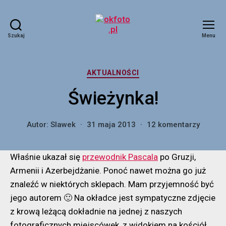
Szukaj
Menu
okfoto.pl
Kategorie
AKTUALNOŚCI
Świeżynka!
do
Autor:
Slawek
31 maja 2013
12 komentarzy
Świeży
Właśnie ukazał się
przewodnik Pascala
po Gruzji,
Armenii i Azerbejdżanie. Ponoć nawet można go już
znaleźć w niektórych sklepach. Mam przyjemność być
jego autorem 🙂 Na okładce jest sympatyczne zdjęcie
z krową leżącą dokładnie na jednej z naszych
fotograficznych miejscówek, z widokiem na kościół