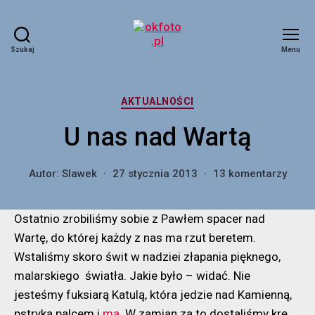
Szukaj
Menu
okfoto.pl
Kategorie
AKTUALNOŚCI
U nas nad Wartą
do
Autor:
Slawek
27 stycznia 2013
13 komentarzy
U
nas
Ostatnio zrobiliśmy sobie z Pawłem spacer nad
nad
Wartą
Wartę, do której każdy z nas ma rzut beretem.
Wstaliśmy skoro świt w nadziei złapania pięknego,
malarskiego światła. Jakie było – widać. Nie
jesteśmy fuksiarą Katulą, która jedzie nad Kamienną,
pstryka palcem i
ma
. W zamian za to dostaliśmy krę.