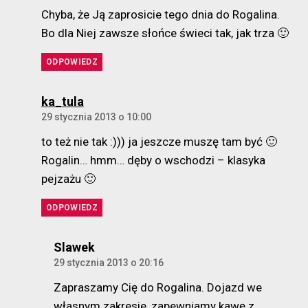
Chyba, że Ją zaprosicie tego dnia do Rogalina.
Bo dla Niej zawsze słońce świeci tak, jak trza 🙂
ODPOWIEDZ
komentarz:
ka_tula
29 stycznia 2013 o 10:00
to też nie tak :))) ja jeszcze muszę tam być 🙂
Rogalin… hmm… dęby o wschodzi – klasyka
pejzażu 🙂
ODPOWIEDZ
komentarz:
Slawek
29 stycznia 2013 o 20:16
Zapraszamy Cię do Rogalina. Dojazd we
własnym zakresie, zapewniamy kawę z