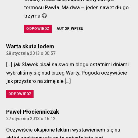
termosu Pawła. Ma dwa – jeden nawet długo
trzyma 😉
ODPOWIEDZ
AUTOR WPISU
komentarz:
Warta skuta lodem
28 stycznia 2013 o 00:57
[…] jak Sławek pisał na swoim blogu ostatnimi dniami
wybraliśmy się nad brzeg Warty. Pogoda oczywiście
jak przystało na zimę ale […]
ODPOWIEDZ
komentarz:
Paweł Płocienniczak
27 stycznia 2013 o 16:12
Oczywiście okupione lekkim wystawieniem się na
chłód zaokienny ale za to satysfakcja jest