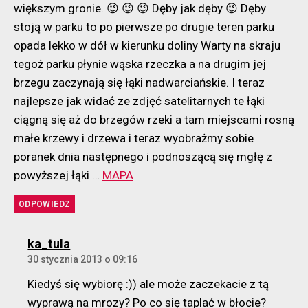
większym gronie. 😉 😉 😉 Dęby jak dęby 😉 Dęby
stoją w parku to po pierwsze po drugie teren parku
opada lekko w dół w kierunku doliny Warty na skraju
tegoż parku płynie wąska rzeczka a na drugim jej
brzegu zaczynają się łąki nadwarciańskie. I teraz
najlepsze jak widać ze zdjęć satelitarnych te łąki
ciągną się aż do brzegów rzeki a tam miejscami rosną
małe krzewy i drzewa i teraz wyobrażmy sobie
poranek dnia następnego i podnoszącą się mgłę z
powyższej łąki …
MAPA
ODPOWIEDZ
komentarz:
ka_tula
30 stycznia 2013 o 09:16
Kiedyś się wybiorę :)) ale może zaczekacie z tą
wyprawą na mrozy? Po co się taplać w błocie?