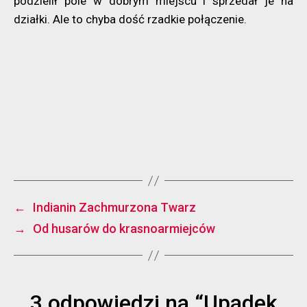
podzielił pole w dobrym miejscu i sprzedał je na
działki. Ale to chyba dość rzadkie połączenie.
←
Indianin Zachmurzona Twarz
→
Od husarów do krasnoarmiejców
3 odpowiedzi na “Upadek