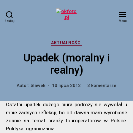
Szukaj
Menu
okfoto.pl
Kategorie
AKTUALNOŚCI
Upadek (moralny i
realny)
do
Autor:
Slawek
10 lipca 2012
3 komentarze
Upadek
(moraln
Ostatni upadek dużego biura podróży nie wywołał u
i
realny)
mnie żadnych refleksji, bo od dawna mam wyrobione
zdanie na temat branży touroperatorów w Polsce.
Polityka ograniczania