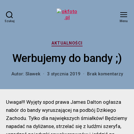
Szukaj
Menu
okfoto.pl
Kategorie
AKTUALNOŚCI
Werbujemy do bandy ;)
do
Autor:
Slawek
3 stycznia 2019
Brak komentarzy
Werb
do
band
;)
Uwaga!!! Wyjęty spod prawa James Dalton ogłasza
nabór do bandy wyruszającej na podbój Dzikiego
Zachodu. Tylko dla największych śmiałków! Będziemy
napadać na dyliżanse, strzelać się z ludźmi szeryfa,