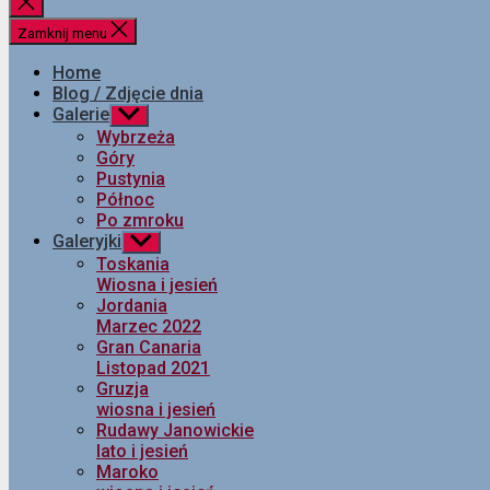
Zamknij
wyszukiwanie
Zamknij menu
Home
Blog / Zdjęcie dnia
Galerie
Pokaż
podmenu
Wybrzeża
Góry
Pustynia
Północ
Po zmroku
Galeryjki
Pokaż
podmenu
Toskania
Wiosna i jesień
Jordania
Marzec 2022
Gran Canaria
Listopad 2021
Gruzja
wiosna i jesień
Rudawy Janowickie
lato i jesień
Maroko