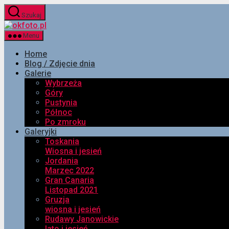
Przejdź
Szukaj
do
okfoto.pl
treści
Menu
Home
Blog / Zdjęcie dnia
Galerie
Wybrzeża
Góry
Pustynia
Północ
Po zmroku
Galeryjki
Toskania
Wiosna i jesień
Jordania
Marzec 2022
Gran Canaria
Listopad 2021
Gruzja
wiosna i jesień
Rudawy Janowickie
lato i jesień