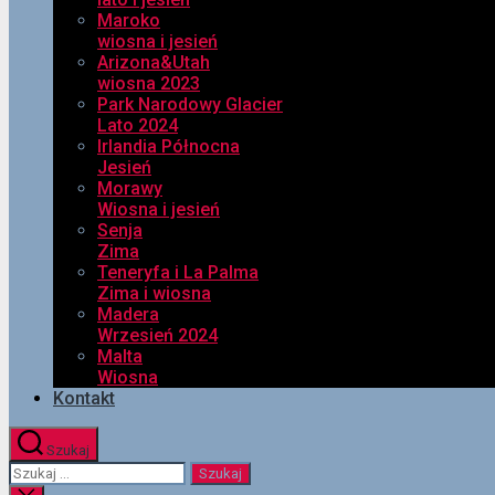
Maroko
wiosna i jesień
Arizona&Utah
wiosna 2023
Park Narodowy Glacier
Lato 2024
Irlandia Północna
Jesień
Morawy
Wiosna i jesień
Senja
Zima
Teneryfa i La Palma
Zima i wiosna
Madera
Wrzesień 2024
Malta
Wiosna
Kontakt
Szukaj
Szukaj: