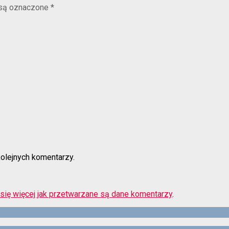
są oznaczone
*
kolejnych komentarzy.
się więcej jak przetwarzane są dane komentarzy
.