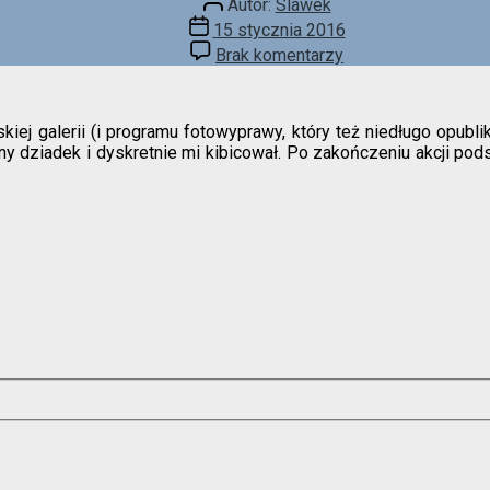
Autor:
Slawek
wpisu
Data
15 stycznia 2016
wpisu
do
Brak komentarzy
Widokówka
z
Mekongiem
iej galerii (i programu fotowyprawy, który też niedługo opubl
zny dziadek i dyskretnie mi kibicował. Po zakończeniu akcji p