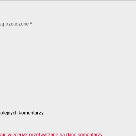
są oznaczone
*
kolejnych komentarzy.
się więcej jak przetwarzane są dane komentarzy
.