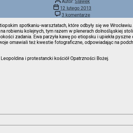
Autor:
Slawek
wpisu
Data
12 lutego 2013
wpisu
do
3 komentarze
Wrocław
Abeba
iopskim spotkaniu-warsztatach, które odbyły się we Wrocławiu
a robieniu kolejnych, tym razem w plenerach dolnośląskiej stoli
ysokości zadania. Ewa parzyła kawę po etiopsku i upiekła pyszne 
woje omawiali też kwestie fotograficzne, odpowiadając na podch
 Leopoldina i protestancki kościół Opatrzności Bożej.