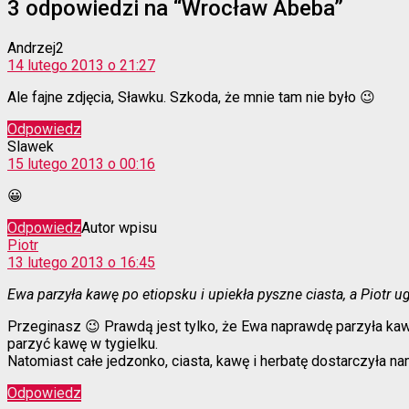
3 odpowiedzi na “Wrocław Abeba”
komentarz:
Andrzej2
14 lutego 2013 o 21:27
Ale fajne zdjęcia, Sławku. Szkoda, że mnie tam nie było 😉
Odpowiedz
komentarz:
Slawek
15 lutego 2013 o 00:16
😀
Odpowiedz
Autor wpisu
komentarz:
Piotr
13 lutego 2013 o 16:45
Ewa parzyła kawę po etiopsku i upiekła pyszne ciasta, a Piotr 
Przeginasz 😉 Prawdą jest tylko, że Ewa naprawdę parzyła kawę,
parzyć kawę w tygielku.
Natomiast całe jedzonko, ciasta, kawę i herbatę dostarczyła 
Odpowiedz