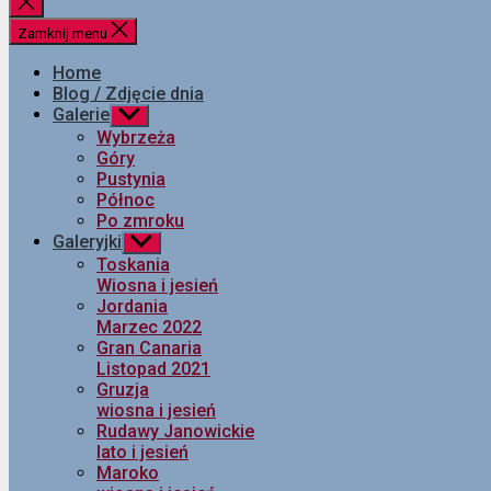
Zamknij
wyszukiwanie
Zamknij menu
Home
Blog / Zdjęcie dnia
Galerie
Pokaż
podmenu
Wybrzeża
Góry
Pustynia
Północ
Po zmroku
Galeryjki
Pokaż
podmenu
Toskania
Wiosna i jesień
Jordania
Marzec 2022
Gran Canaria
Listopad 2021
Gruzja
wiosna i jesień
Rudawy Janowickie
lato i jesień
Maroko