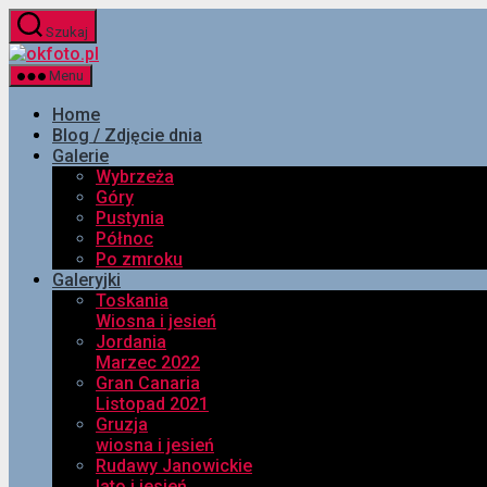
Przejdź
Szukaj
do
okfoto.pl
treści
Menu
Home
Blog / Zdjęcie dnia
Galerie
Wybrzeża
Góry
Pustynia
Północ
Po zmroku
Galeryjki
Toskania
Wiosna i jesień
Jordania
Marzec 2022
Gran Canaria
Listopad 2021
Gruzja
wiosna i jesień
Rudawy Janowickie
lato i jesień