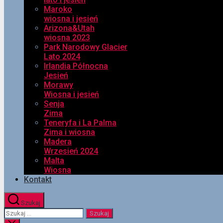
Maroko
wiosna i jesień
Arizona&Utah
wiosna 2023
Park Narodowy Glacier
Lato 2024
Irlandia Północna
Jesień
Morawy
Wiosna i jesień
Senja
Zima
Teneryfa i La Palma
Zima i wiosna
Madera
Wrzesień 2024
Malta
Wiosna
Kontakt
Szukaj
Szukaj: