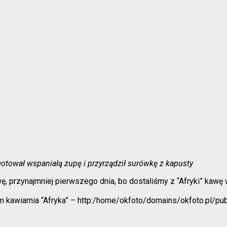
ugotował wspaniałą zupę i przyrządził surówkę z kapusty
 przynajmniej pierwszego dnia, bo dostaliśmy z “Afryki” kawę w 
nam kawiarnia “Afryka” – http:/home/okfoto/domains/okfoto.pl/pu