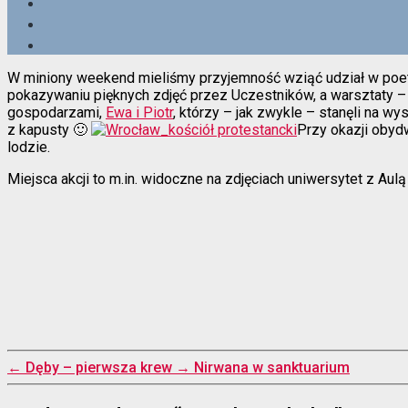
W miniony weekend mieliśmy przyjemność wziąć udział w poet
pokazywaniu pięknych zdjęć przez Uczestników, a warsztaty – n
gospodarzami,
Ewa i Piotr
, którzy – jak zwykle – stanęli na w
z kapusty 🙂
Przy okazji obyd
lodzie.
Miejsca akcji to m.in. widoczne na zdjęciach uniwersytet z Aulą
←
Dęby – pierwsza krew
→
Nirwana w sanktuarium