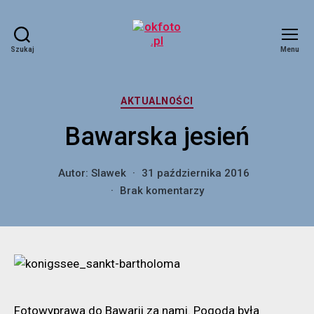
Szukaj
Menu
okfoto.pl
Kategorie
AKTUALNOŚCI
Bawarska jesień
Autor:
Slawek
31 października 2016
do
Brak komentarzy
Bawarska
jesień
Fotowyprawa do Bawarii za nami. Pogoda była