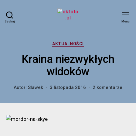
Szukaj
Menu
okfoto.pl
Kategorie
AKTUALNOŚCI
Kraina niezwykłych
widoków
do
Autor:
Slawek
3 listopada 2016
2 komentarze
Kraina
niezw
widok