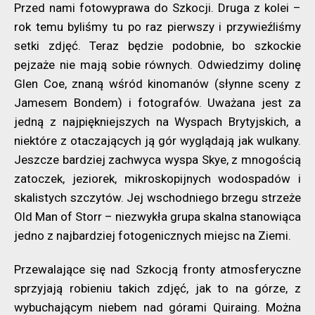
Przed nami fotowyprawa do Szkocji. Druga z kolei –
rok temu byliśmy tu po raz pierwszy i przywieźliśmy
setki zdjęć. Teraz będzie podobnie, bo szkockie
pejzaże nie mają sobie równych. Odwiedzimy dolinę
Glen Coe, znaną wśród kinomanów (słynne sceny z
Jamesem Bondem) i fotografów. Uważana jest za
jedną z najpiękniejszych na Wyspach Brytyjskich, a
niektóre z otaczających ją gór wyglądają jak wulkany.
Jeszcze bardziej zachwyca wyspa Skye, z mnogością
zatoczek, jeziorek, mikroskopijnych wodospadów i
skalistych szczytów. Jej wschodniego brzegu strzeże
Old Man of Storr – niezwykła grupa skalna stanowiąca
jedno z najbardziej fotogenicznych miejsc na Ziemi.
Przewalające się nad Szkocją fronty atmosferyczne
sprzyjają robieniu takich zdjęć, jak to na górze, z
wybuchającym niebem nad górami Quiraing. Można