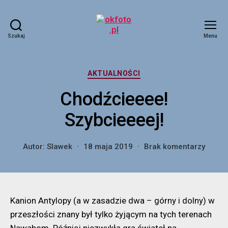
Szukaj
Menu
okfoto.pl
Kategorie
AKTUALNOŚCI
Chodźcieeee!
Szybcieeeej!
do
Autor:
Slawek
18 maja 2019
Brak komentarzy
Chodź
Szybci
Kanion Antylopy (a w zasadzie dwa – górny i dolny) w
przeszłości znany był tylko żyjącym na tych terenach