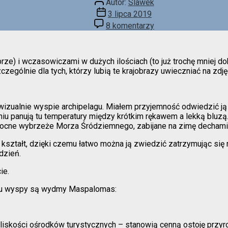
Autor:
Slawek
wpisu
Data
3 lipca 2019
wpisu
do
8 komentarzy
Inne
oblicze
Kanarów
rze) i wczasowiczami w dużych ilościach (to już trochę mniej do
zególnie dla tych, którzy lubią te krajobrazy uwieczniać na zdję
 wizualnie wyspie archipelagu. Miałem przyjemność odwiedzić ją „
zniu panują tu temperatury między krótkim rękawem a lekką bluzą.
łnocne wybrzeże Morza Śródziemnego, zabijane na zimę dechami
kształt, dzięki czemu łatwo można ją zwiedzić zatrzymując się 
ydzień.
ie.
cu wyspy są wydmy Maspalomas:
skości ośrodków turystycznych – stanowią cenną ostoję przyrod