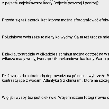
z pejzażu najciekawsze kadry (zdjęcie powyżej i poniżej):
Przyda się też szeroki kąt, którym można sfotografować efekt
Południowe wybrzeże to nie tylko wydmy. Są tu też urocze mie
Dzięki autostradzie w kilkadziesiąt minut można dotrzeć na w
wtłacza masy wody, tworząc kilkusekundowe kaskady. Warto pr
Dłuższa jazda autostradą doprowadzi na północne wybrzeże. War
kontrastujące z wodami Atlantyku (i z chmurami, które na szczę
W głębi wyspy też jest ciekawie. Wtajemniczeni fotografowie