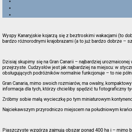
Wyspy Kanaryjskie kojarzą się z beztroskimi wakacjami (to dob
bardzo różnorodnymi krajobrazami (a to już bardzo dobrze – szc
Dzisiaj skupimy się na Gran Canarii – najbardziej urozmaiconej
przejrzyste. Cudzysłów jest jak najbardziej na miejscu: w styc
obsługujących podróżników normalnie funkcjonuje – to nie pó
Gran Canaria, mimo swoich rozmiarów, ma owalny, kompaktowy 
informacja dla tych, którzy chcieliby spędzić tu fotograficzny t
Zróbmy sobie małą wycieczkę po tym miniaturowym kontynenc
Najciekawszym przyrodniczo miejscem na południowym krań
Piaszczyste wzgórza zajmują obszar ponad 400 ha i – mimo bli