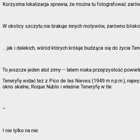
Korzystna lokalizacja sprawia, że można tu fotografować zaró
W okolicy szczytu nie brakuje innych motywów, zarówno bliski
… jak i dalekich, wśród których króluje budząca się do życia Ten
To jeszcze jeden atut zimy – latem niska przejrzystość powiet
Teneryfę widać też z Pico de las Nieves (1949 m n.p.m.), naj
okno skalne, Roque Nublo i właśnie Teneryfę w tle:
–
I nie tylko na nie: