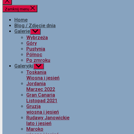
Zamknij
wyszukiwanie
Zamknij menu
Home
Blog / Zdjęcie dnia
Galerie
Pokaż
podmenu
Wybrzeża
Góry
Pustynia
Północ
Po zmroku
Galeryjki
Pokaż
podmenu
Toskania
Wiosna i jesień
Jordania
Marzec 2022
Gran Canaria
Listopad 2021
Gruzja
wiosna i jesień
Rudawy Janowickie
lato i jesień
Maroko