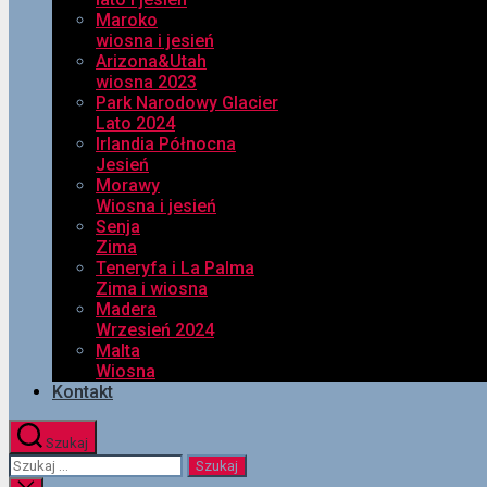
Maroko
wiosna i jesień
Arizona&Utah
wiosna 2023
Park Narodowy Glacier
Lato 2024
Irlandia Północna
Jesień
Morawy
Wiosna i jesień
Senja
Zima
Teneryfa i La Palma
Zima i wiosna
Madera
Wrzesień 2024
Malta
Wiosna
Kontakt
Szukaj
Szukaj: