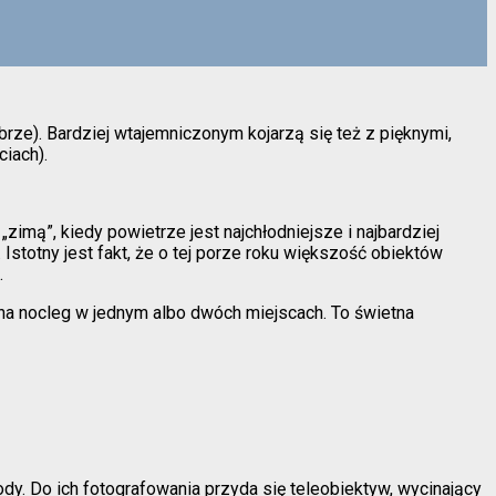
brze). Bardziej wtajemniczonym kojarzą się też z pięknymi,
ciach).
zimą”, kiedy powietrze jest najchłodniejsze i najbardziej
 Istotny jest fakt, że o tej porze roku większość obiektów
.
na nocleg w jednym albo dwóch miejscach. To świetna
y. Do ich fotografowania przyda się teleobiektyw, wycinający