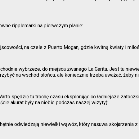
owne ripplemarki na pierwszym planie:
jscowości, na czele z Puerto Mogan, gdzie kwitną kwiaty i miło
schodnie wybrzeże, do miejsca zwanego La Garita. Jest tu niew
zybyć na wschód słońca, ale koniecznie trzeba uważać, żeby n
to spędzić tu trochę czasu eksplorując co ładniejsze zatoczki. 
ście akurat były na niebie podczas naszej wizyty):
 chętnie odwiedzają niewielki wąwóz, który nasuwa skojarzeni