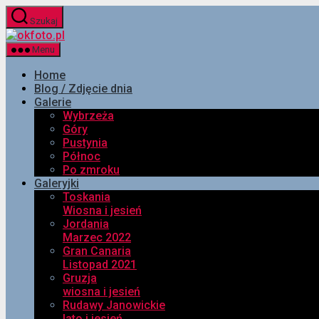
Przejdź
Szukaj
do
okfoto.pl
treści
Menu
Home
Blog / Zdjęcie dnia
Galerie
Wybrzeża
Góry
Pustynia
Północ
Po zmroku
Galeryjki
Toskania
Wiosna i jesień
Jordania
Marzec 2022
Gran Canaria
Listopad 2021
Gruzja
wiosna i jesień
Rudawy Janowickie
lato i jesień