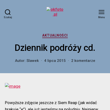
Szukaj
Menu
okfoto.pl
Kategorie
AKTUALNOŚCI
Dziennik podróży cd.
do
Autor:
Slawek
4 lipca 2015
2 komentarze
Dziennik
podróży
cd.
Powyższe zdjęcie jeszcze z Siem Reap (jak widać
brakuje “e”), ale już jesteśmy na południu. Najpierw