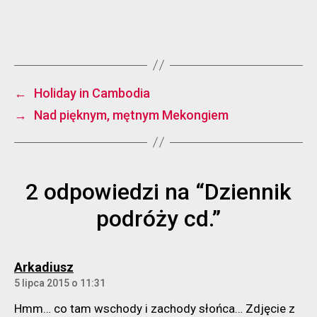
←
Holiday in Cambodia
→
Nad pięknym, mętnym Mekongiem
2 odpowiedzi na “Dziennik
podróży cd.”
komentarz:
Arkadiusz
5 lipca 2015 o 11:31
Hmm… co tam wschody i zachody słońca… Zdjęcie z