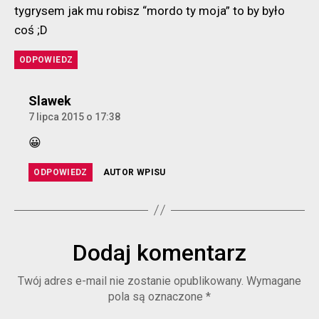
tygrysem jak mu robisz “mordo ty moja” to by było
coś ;D
ODPOWIEDZ
komentarz:
Slawek
7 lipca 2015 o 17:38
😀
ODPOWIEDZ
AUTOR WPISU
Dodaj komentarz
Twój adres e-mail nie zostanie opublikowany.
Wymagane
pola są oznaczone
*