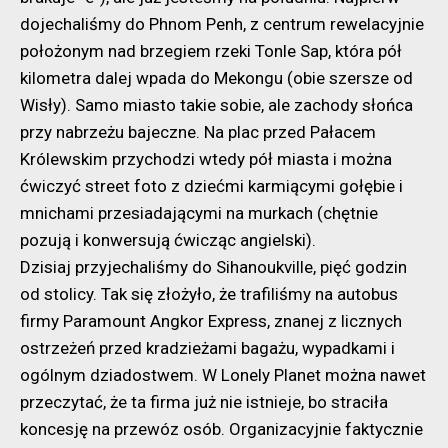
dojechaliśmy do Phnom Penh, z centrum rewelacyjnie
położonym nad brzegiem rzeki Tonle Sap, która pół
kilometra dalej wpada do Mekongu (obie szersze od
Wisły). Samo miasto takie sobie, ale zachody słońca
przy nabrzeżu bajeczne. Na plac przed Pałacem
Królewskim przychodzi wtedy pół miasta i można
ćwiczyć street foto z dziećmi karmiącymi gołębie i
mnichami przesiadającymi na murkach (chętnie
pozują i konwersują ćwicząc angielski).
Dzisiaj przyjechaliśmy do Sihanoukville, pięć godzin
od stolicy. Tak się złożyło, że trafiliśmy na autobus
firmy Paramount Angkor Express, znanej z licznych
ostrzeżeń przed kradzieżami bagażu, wypadkami i
ogólnym dziadostwem. W Lonely Planet można nawet
przeczytać, że ta firma już nie istnieje, bo straciła
koncesję na przewóz osób. Organizacyjnie faktycznie