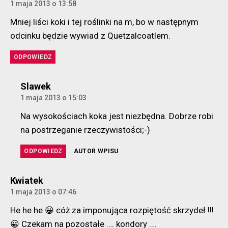
1 maja 2013 o 13:58
Mniej liści koki i tej roślinki na m, bo w następnym
odcinku będzie wywiad z Quetzalcoatlem.
ODPOWIEDZ
komentarz:
Slawek
1 maja 2013 o 15:03
Na wysokościach koka jest niezbędna. Dobrze robi
na postrzeganie rzeczywistości;-)
ODPOWIEDZ
AUTOR WPISU
komentarz:
Kwiatek
1 maja 2013 o 07:46
He he he 😀 cóż za imponująca rozpiętość skrzydeł !!!
😀 Czekam na pozostałe …. kondory ….