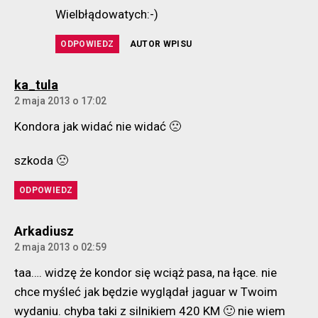
Wielbłądowatych:-)
ODPOWIEDZ
AUTOR WPISU
komentarz:
ka_tula
2 maja 2013 o 17:02
Kondora jak widać nie widać 🙁
szkoda 🙁
ODPOWIEDZ
komentarz:
Arkadiusz
2 maja 2013 o 02:59
taa…. widzę że kondor się wciąż pasa, na łące. nie
chce myśleć jak będzie wyglądał jaguar w Twoim
wydaniu. chyba taki z silnikiem 420 KM 🙂 nie wiem