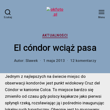
Szukaj
Menu
okfoto.pl
Kategorie
AKTUALNOŚCI
El cóndor wciąż pasa
do
Autor:
Slawek
1 maja 2013
12 komentarzy
El
cóndor
Jednym z najlepszych na świecie miejsc do
wciąż
pasa
obserwacji kondorów jest punkt widokowy Cruz del
Cóndor w kanionie Colca. To miejsce bardzo się
zmieniło od czasu gdy polscy kajakarze jako pierwsi
spłynęli rzeką, rozsławiając ją i pośrednio inaugurując
lokalny ruch turystyczny. Obecnie jest to murowany