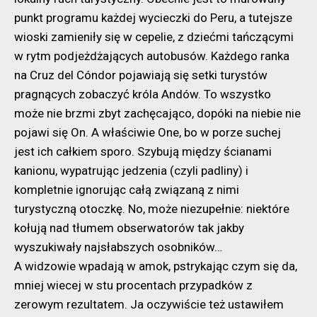
punkt programu każdej wycieczki do Peru, a tutejsze
wioski zamieniły się w cepelie, z dziećmi tańczącymi
w rytm podjeżdżających autobusów. Każdego ranka
na Cruz del Cóndor pojawiają się setki turystów
pragnących zobaczyć króla Andów. To wszystko
może nie brzmi zbyt zachęcająco, dopóki na niebie nie
pojawi się On. A właściwie One, bo w porze suchej
jest ich całkiem sporo. Szybują między ścianami
kanionu, wypatrując jedzenia (czyli padliny) i
kompletnie ignorując całą związaną z nimi
turystyczną otoczkę. No, może niezupełnie: niektóre
kołują nad tłumem obserwatorów tak jakby
wyszukiwały najsłabszych osobników…
A widzowie wpadają w amok, pstrykając czym się da,
mniej wiecej w stu procentach przypadków z
zerowym rezultatem. Ja oczywiście też ustawiłem