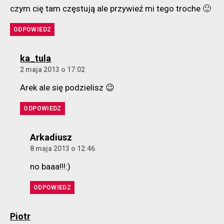
czym cię tam częstują ale przywieź mi tego troche 🙂
ODPOWIEDZ
komentarz:
ka_tula
2 maja 2013 o 17:02
Arek ale się podzielisz 😉
ODPOWIEDZ
komentarz:
Arkadiusz
8 maja 2013 o 12:46
no baaa!!!:)
ODPOWIEDZ
komentarz:
Piotr