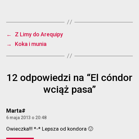
←
Z Limy do Arequipy
→
Koka i munia
12 odpowiedzi na “El cóndor
wciąż pasa”
komentarz:
Marta#
6 maja 2013 o 20:48
Owieczka!!! *-* Lepsza od kondora 🙂