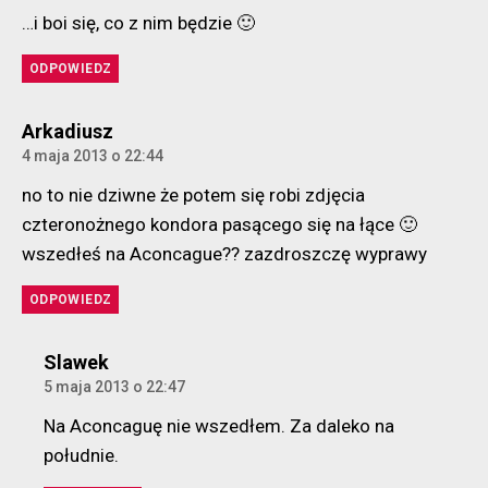
…i boi się, co z nim będzie 🙂
ODPOWIEDZ
komentarz:
Arkadiusz
4 maja 2013 o 22:44
no to nie dziwne że potem się robi zdjęcia
czteronożnego kondora pasącego się na łące 🙂
wszedłeś na Aconcague?? zazdroszczę wyprawy
ODPOWIEDZ
komentarz:
Slawek
5 maja 2013 o 22:47
Na Aconcaguę nie wszedłem. Za daleko na
południe.