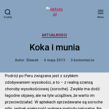
Szukaj
Menu
okfoto.pl
Kategorie
AKTUALNOŚCI
Koka i munia
do
Autor:
Slawek
4 maja 2013
3 komentarze
Koka
i
Podróż po Peru związana jest z szybkim
munia
zdobywaniem wysokości, a to – z realną szansą
choroby wysokościowej (soroche). Zwykle ma dość
łagodne objawy, ale na tyle uciążliwe, że warto im
przeciwdziałać. W aptekach sprzedawane są soroche
pills, jednak większość wybiera metody naturalne. Na