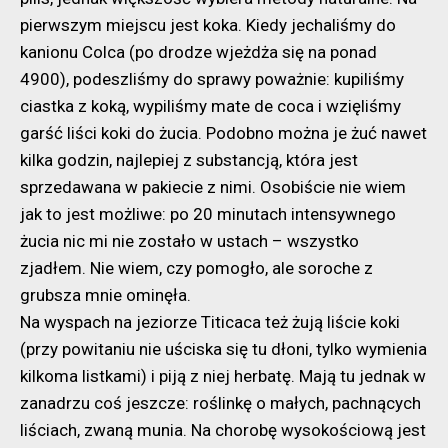
pierwszym miejscu jest koka. Kiedy jechaliśmy do
kanionu Colca (po drodze wjeżdża się na ponad
4900), podeszliśmy do sprawy poważnie: kupiliśmy
ciastka z koką, wypiliśmy mate de coca i wzięliśmy
garść liści koki do żucia. Podobno można je żuć nawet
kilka godzin, najlepiej z substancją, która jest
sprzedawana w pakiecie z nimi. Osobiście nie wiem
jak to jest możliwe: po 20 minutach intensywnego
żucia nic mi nie zostało w ustach – wszystko
zjadłem. Nie wiem, czy pomogło, ale soroche z
grubsza mnie ominęła.
Na wyspach na jeziorze Titicaca też żują liście koki
(przy powitaniu nie uściska się tu dłoni, tylko wymienia
kilkoma listkami) i piją z niej herbatę. Mają tu jednak w
zanadrzu coś jeszcze: roślinkę o małych, pachnących
liściach, zwaną munia. Na chorobę wysokościową jest