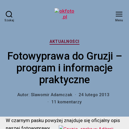
Szukaj
Menu
okfoto.pl
Kategorie
AKTUALNOŚCI
Fotowyprawa do Gruzji –
program i informacje
praktyczne
Autor:
Slawomir Adamczak
24 lutego 2013
do
11 komentarzy
Fotowyprawa
do
W czarnym pasku powyżej znajduje się oficjalny opis
Gruzji
–
naszej
fotowyprawy