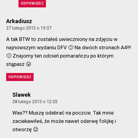
ODPOWIEDZ
komentarz:
Arkadiusz
27 lutego 2013 o 19:07
A tak BTW to zostałeś uwieczniony na zdjęciu w
najnowszym wydaniu DFV 🙂 Na dwóch stronach A4!!!
🙂 Znajomy ten odcień pomarańczu po którym
stąpasz 😛
ODPOWIEDZ
komentarz:
Slawek
28 lutego 2013 o 12:03
Was?? Muszę odebrać na poczcie. Tak mnie
zaciekawiłeś, że może nawet oderwę folijkę i
otworzę 😉