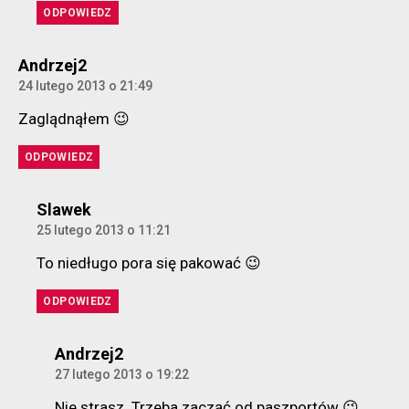
ODPOWIEDZ
komentarz:
Andrzej2
24 lutego 2013 o 21:49
Zaglądnąłem 😉
ODPOWIEDZ
komentarz:
Slawek
25 lutego 2013 o 11:21
To niedługo pora się pakować 😉
ODPOWIEDZ
komentarz:
Andrzej2
27 lutego 2013 o 19:22
Nie strasz. Trzeba zacząć od paszportów 😉