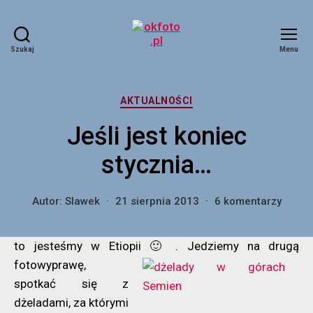
Szukaj
Menu
okfoto.pl
Kategorie
AKTUALNOŚCI
Jeśli jest koniec
stycznia…
do
Autor:
Slawek
21 sierpnia 2013
6 komentarzy
Jeśli
jest
to jesteśmy w Etiopii 🙂 .
Jedziemy na drugą
konie
styczn
fotowyprawę,
spotkać się z
dżeladami, za którymi