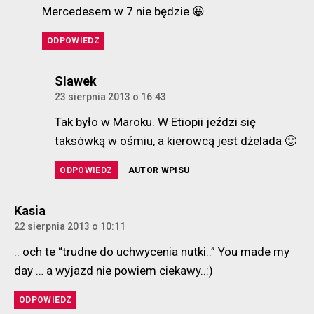
Mercedesem w 7 nie będzie 😀
ODPOWIEDZ
komentarz:
Slawek
23 sierpnia 2013 o 16:43
Tak było w Maroku. W Etiopii jeździ się
taksówką w ośmiu, a kierowcą jest dżelada 🙂
ODPOWIEDZ
AUTOR WPISU
komentarz:
Kasia
22 sierpnia 2013 o 10:11
.. och te “trudne do uchwycenia nutki..” You made my
day … a wyjazd nie powiem ciekawy..:)
ODPOWIEDZ