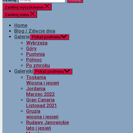
Zamknij wyszukiwanie
Zamknij menu
Home
Blog / Zdjęcie dnia
Galerie
Pokaż podmenu
Wybrzeża
Góry
Pustynia
Północ
Po zmroku
Galeryjki
Pokaż podmenu
Toskania
Wiosna i jesień
Jordania
Marzec 2022
Gran Canaria
Listopad 2021
Gruzja
wiosna i jesień
Rudawy Janowickie
lato i jesień