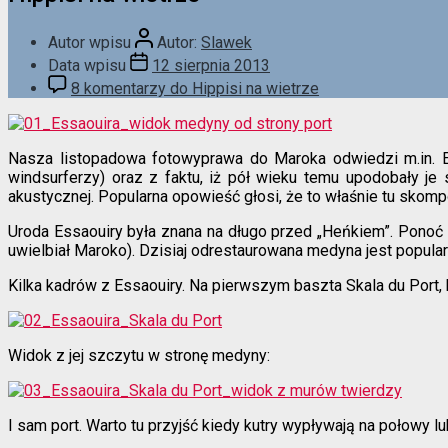
Autor wpisu
Autor:
Slawek
Data wpisu
12 sierpnia 2013
8 komentarzy
do Hippisi na wietrze
Nasza listopadowa fotowyprawa do Maroka odwiedzi m.in. Es
windsurferzy) oraz z faktu, iż pół wieku temu upodobały je 
akustycznej. Popularna opowieść głosi, że to właśnie tu sko
Uroda Essaouiry była znana na długo przed „Heńkiem”. Ponoć w 
uwielbiał Maroko). Dzisiaj odrestaurowana medyna jest popul
Kilka kadrów z Essaouiry. Na pierwszym baszta Skala du Port, 
Widok z jej szczytu w stronę medyny:
I sam port. Warto tu przyjść kiedy kutry wypływają na połowy lu