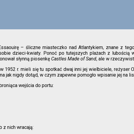
saouirę – śliczne miasteczko nad Atlantykiem, znane z tego,
sobie dzieci-kwiaty. Ponoć po tutejszych plażach z lubością 
mponował słynną piosenkę
Castles Made of Sand
, ale w rzeczywis
1952 r. mieli się tu spotkać dwaj inni jej wielbiciele, reżyser 
arna jak nigdy dotąd, w czym zapewne pomogło wpisanie jej na 
broniąca wejścia do portu:
b z nich wracają: