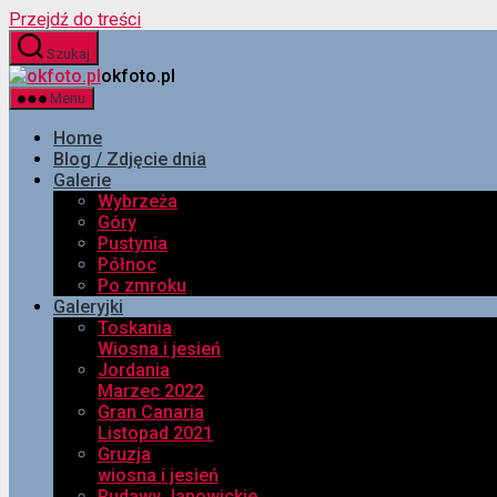
Przejdź do treści
Szukaj
okfoto.pl
Menu
Home
Blog / Zdjęcie dnia
Galerie
Wybrzeża
Góry
Pustynia
Północ
Po zmroku
Galeryjki
Toskania
Wiosna i jesień
Jordania
Marzec 2022
Gran Canaria
Listopad 2021
Gruzja
wiosna i jesień
Rudawy Janowickie