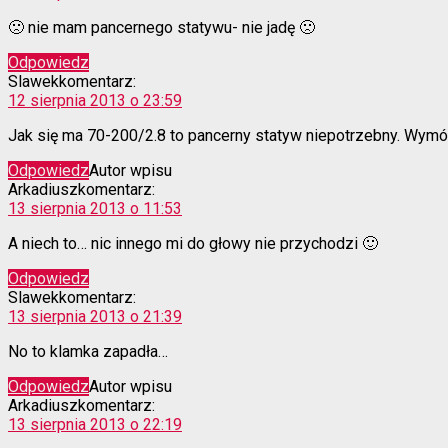
🙁 nie mam pancernego statywu- nie jadę 🙁
Odpowiedz
Slawek
komentarz:
12 sierpnia 2013 o 23:59
Jak się ma 70-200/2.8 to pancerny statyw niepotrzebny. Wym
Odpowiedz
Autor wpisu
Arkadiusz
komentarz:
13 sierpnia 2013 o 11:53
A niech to… nic innego mi do głowy nie przychodzi 🙂
Odpowiedz
Slawek
komentarz:
13 sierpnia 2013 o 21:39
No to klamka zapadła…
Odpowiedz
Autor wpisu
Arkadiusz
komentarz:
13 sierpnia 2013 o 22:19