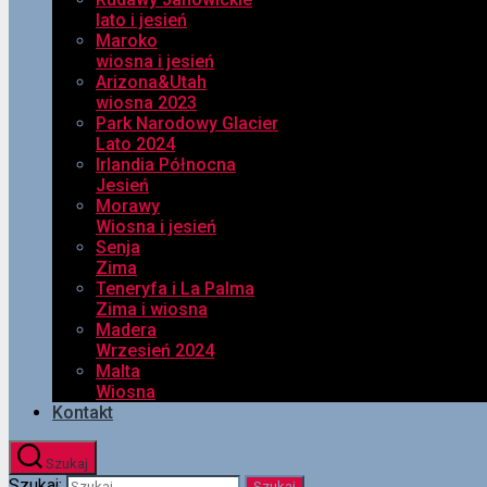
lato i jesień
Maroko
wiosna i jesień
Arizona&Utah
wiosna 2023
Park Narodowy Glacier
Lato 2024
Irlandia Północna
Jesień
Morawy
Wiosna i jesień
Senja
Zima
Teneryfa i La Palma
Zima i wiosna
Madera
Wrzesień 2024
Malta
Wiosna
Kontakt
Szukaj
Szukaj: