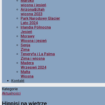
Maroko
wiosna i jesień
Arizona&Utah
wiosna 2023
Park Narodowy Glacier
Lato 2024
Irlandia Północna
Jesień
Morawy
Wiosna i jesień
Senja
Zima
Teneryfa i La Palma
Zima i wiosna
Madera
Wrzesień 2024
Malta
Wiosna
Kontakt
Kategorie
Aktualności
Hippisi na wietrze