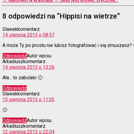
←
Nikonem w krasnala
→
Jeśli jest koniec stycznia…
8 odpowiedzi na “Hippisi na wietrze”
Slawek
komentarz:
14 sierpnia 2013 o 08:57
A może Ty po prostu nie lubisz fotografować i się zmuszasz? 
Odpowiedz
Autor wpisu
Arkadiusz
komentarz:
14 sierpnia 2013 o 13:36
Ała… to zabolało 🙂
Odpowiedz
Slawek
komentarz:
15 sierpnia 2013 o 11:05
🙂
Odpowiedz
Autor wpisu
Arkadiusz
komentarz:
12 sierpnia 2013 o 22:04