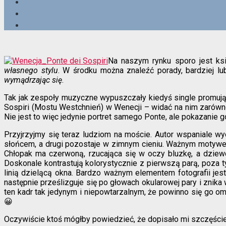
Na naszym rynku sporo jest ksi
własnego stylu
. W środku można znaleźć porady, bardziej l
wymądrzając się
.
Tak jak zespoły muzyczne wypuszczały kiedyś single promujące
Sospiri (Mostu Westchnień) w Wenecji – widać na nim zarówno
Nie jest to więc jedynie portret samego Ponte, ale pokazanie
Przyjrzyjmy się teraz ludziom na moście. Autor wspaniale w
słońcem, a drugi pozostaje w zimnym cieniu. Ważnym motywem 
Chłopak ma czerwoną, rzucająca się w oczy bluzkę, a dzie
Doskonale kontrastują kolorystycznie z pierwszą parą, poza t
linią dzielącą okna. Bardzo ważnym elementem fotografii jest
następnie prześlizguje się po głowach okularowej pary i znika 
ten kadr tak jedynym i niepowtarzalnym, że powinno się go 
😀
Oczywiście ktoś mógłby powiedzieć, że dopisało mi szczęście,