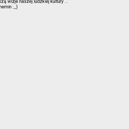
zą wizje naszej ludzkiej kultury …
hemin :_)