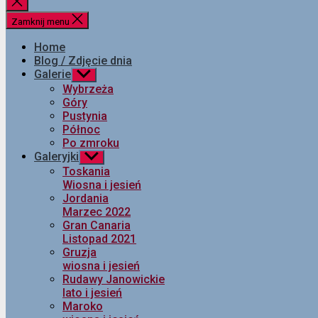
Zamknij
wyszukiwanie
Zamknij menu
Home
Blog / Zdjęcie dnia
Galerie
Pokaż
podmenu
Wybrzeża
Góry
Pustynia
Północ
Po zmroku
Galeryjki
Pokaż
podmenu
Toskania
Wiosna i jesień
Jordania
Marzec 2022
Gran Canaria
Listopad 2021
Gruzja
wiosna i jesień
Rudawy Janowickie
lato i jesień
Maroko