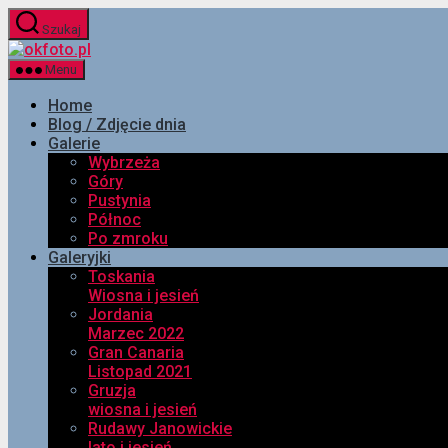
Przejdź
Szukaj
do
okfoto.pl
treści
Menu
Home
Blog / Zdjęcie dnia
Galerie
Wybrzeża
Góry
Pustynia
Północ
Po zmroku
Galeryjki
Toskania
Wiosna i jesień
Jordania
Marzec 2022
Gran Canaria
Listopad 2021
Gruzja
wiosna i jesień
Rudawy Janowickie
lato i jesień