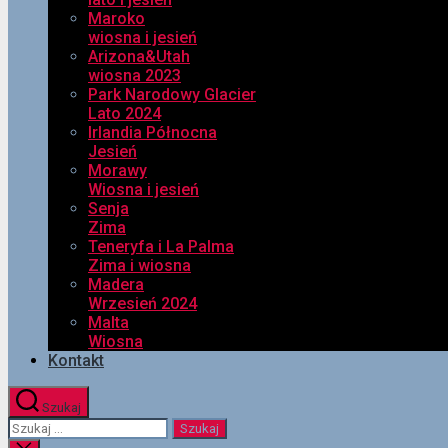
Maroko
wiosna i jesień
Arizona&Utah
wiosna 2023
Park Narodowy Glacier
Lato 2024
Irlandia Północna
Jesień
Morawy
Wiosna i jesień
Senja
Zima
Teneryfa i La Palma
Zima i wiosna
Madera
Wrzesień 2024
Malta
Wiosna
Kontakt
Szukaj
Szukaj: