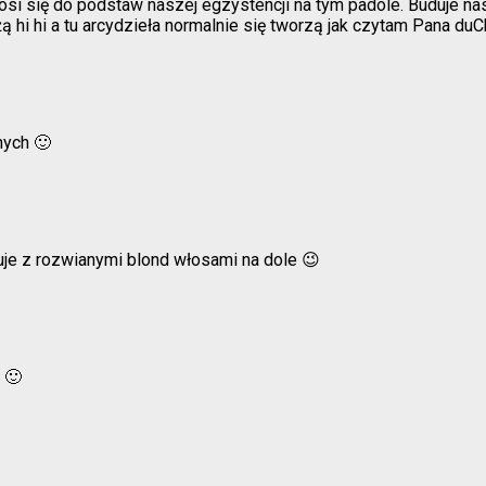
nosi się do podstaw naszej egzystencji na tym padole. Buduje nas
żą hi hi a tu arcydzieła normalnie się tworzą jak czytam Pana duC
nych 🙂
je z rozwianymi blond włosami na dole 😉
 🙂