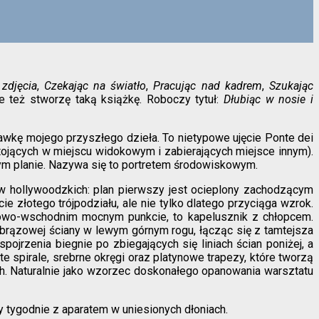
zdjęcia
,
Czekając na światło
,
Pracując nad kadrem
,
Szukając
e też stworzę taką książkę. Roboczy tytuł:
Dłubiąc w nosie i
jawkę mojego przyszłego dzieła. To nietypowe ujęcie Ponte dei
tojących w miejscu widokowym i zabierających miejsce innym).
zym planie. Nazywa się to portretem środowiskowym.
ów hollywoodzkich: plan pierwszy jest ocieplony zachodzącym
złotego trójpodziału, ale nie tylko dlatego przyciąga wzrok.
iowo-wschodnim mocnym punkcie, to kapelusznik z chłopcem.
o brązowej ściany w lewym górnym rogu, łącząc się z tamtejsza
ojrzenia biegnie po zbiegających się liniach ścian poniżej, a
te spirale, srebrne okręgi oraz platynowe trapezy, które tworzą
h. Naturalnie jako wzorzec doskonałego opanowania warsztatu
 tygodnie z aparatem w uniesionych dłoniach.