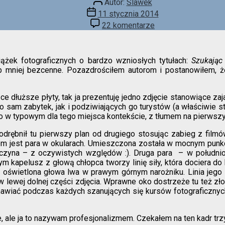
Autor:
Slawek
wpisu
Data
11 stycznia 2014
wpisu
do
22 komentarze
Jestem
duChemin
ążek fotograficznych o bardzo wzniosłych tytułach:
Szukając 
ub mniej bezcenne. Pozazdrościłem autorom i postanowiłem, ż
 dłuższe płyty, tak ja prezentuję jedno zdjęcie stanowiące za
 sam zabytek, jak i podziwiających go turystów (a właściwie s
 go w typowym dla tego miejsca kontekście, z tłumem na pierws
yodrębnił tu pierwszy plan od drugiego stosując zabieg z film
jest para w okularach. Umieszczona została w mocnym punkcie 
wczyna – z oczywistych względów :). Druga para – w połudn
ym kapelusz z głową chłopca tworzy linię siły, która dociera d
 oświetlona głowa lwa w prawym górnym narożniku. Linia jego sp
w lewej dolnej części zdjęcia. Wprawne oko dostrzeże tu też zło
omawiać podczas każdych szanujących się kursów fotograficznyc
 ale ja to nazywam profesjonalizmem. Czekałem na ten kadr trzy