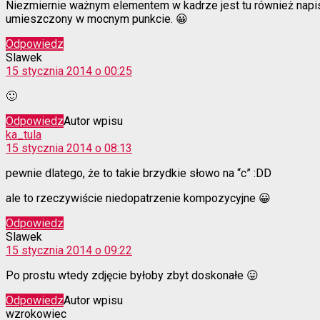
Niezmiernie ważnym elementem w kadrze jest tu również napis 
umieszczony w mocnym punkcie. 😀
Odpowiedz
komentarz:
Slawek
15 stycznia 2014 o 00:25
🙂
Odpowiedz
Autor wpisu
komentarz:
ka_tula
15 stycznia 2014 o 08:13
pewnie dlatego, że to takie brzydkie słowo na “c” :DD
ale to rzeczywiście niedopatrzenie kompozycyjne 😀
Odpowiedz
komentarz:
Slawek
15 stycznia 2014 o 09:22
Po prostu wtedy zdjęcie byłoby zbyt doskonałe 😛
Odpowiedz
Autor wpisu
komentarz:
wzrokowiec