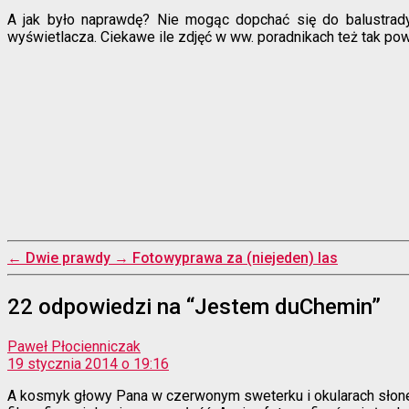
A jak było naprawdę? Nie mogąc dopchać się do balustrad
wyświetlacza. Ciekawe ile zdjęć w ww. poradnikach też tak po
←
Dwie prawdy
→
Fotowyprawa za (niejeden) las
22 odpowiedzi na “Jestem duChemin”
komentarz:
Paweł Płocienniczak
19 stycznia 2014 o 19:16
A kosmyk głowy Pana w czerwonym sweterku i okularach słonec