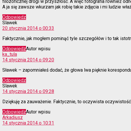
filozoficznej drogi w przyszłość. A więc fotografia również od
A ja się zawsze wkurzam jak robię takie zdjęcia i mi ludzie wła
Odpowiedz
komentarz:
Slawek
20 stycznia 2014 o 00:33
Faktycznie, jak mogłem pominąć tyle szczegółów i to tak istot
Odpowiedz
Autor wpisu
komentarz:
ka_tula
14 stycznia 2014 o 09:20
Sławek – zapomniałeś dodać, że głowa lwa pięknie korespondu
Odpowiedz
komentarz:
Slawek
14 stycznia 2014 o 09:28
Dziękuję za zauważenie. Faktycznie, to oczywista oczywistość
Odpowiedz
Autor wpisu
komentarz:
Arkadiusz
14 stycznia 2014 o 10:31