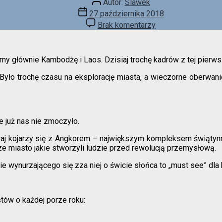
Autor:
Slawek
wpisu
Data
27 października 2018
wpisu
do
Brak komentarzy
W
krainie
uśmiechu
y głównie Kambodżę i Laos. Dzisiaj trochę kadrów z tej pierws
. Było trochę czasu na eksplorację miasta, a wieczorne oberwa
e już nas nie zmoczyło.
j kojarzy się z Angkorem – największym kompleksem świątynny
ze miasto jakie stworzyli ludzie przed rewolucją przemysłową.
e wynurzającego się zza niej o świcie słońca to „must see” dla 
stów o każdej porze roku: