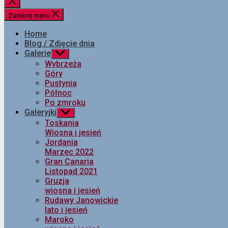
Zamknij
wyszukiwanie
Zamknij menu
Home
Blog / Zdjęcie dnia
Galerie
Pokaż
podmenu
Wybrzeża
Góry
Pustynia
Północ
Po zmroku
Galeryjki
Pokaż
podmenu
Toskania
Wiosna i jesień
Jordania
Marzec 2022
Gran Canaria
Listopad 2021
Gruzja
wiosna i jesień
Rudawy Janowickie
lato i jesień
Maroko