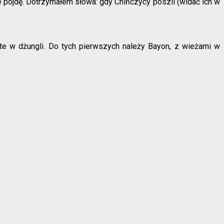
e pójdę. Dotrzymałem słowa: gdy Chińczycy poszli (widać ich w
ryte w dżungli. Do tych pierwszych należy Bayon, z wieżami w