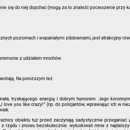
tanie się do niej dopchać (mogą za to znaleźć pocieszenie przy k
żnych poziomach i wspaniałymi zdobieniami, jest atrakcyjny rów
e ceremonie z udziałem mnichów:
echają. Na poniższym też:
ała, tryskającego energią i dobrym humorem. Jego koronnym
I love you like crazy!” (np. do policjantów, wprawiając ich w ni
wiek.
ażnicy obiektu tuż przed zaczynają sadystycznie przeganiać 
ryś z rzędu i znowu bezskutecznie: wyłuskiwali mnie z najda