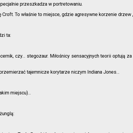
pecjalnie przeszkadza w portretowaniu.
ę Croft. To właśnie to miejsce, gdzie agresywne korzenie drzew 
zi ta:
cernik, czy… stegozaur. Miłośnicy sensacyjnych teorii optują za
 przemierzać tajemnicze korytarze niczym Indiana Jones…
akim miejscu)…
żunglą: