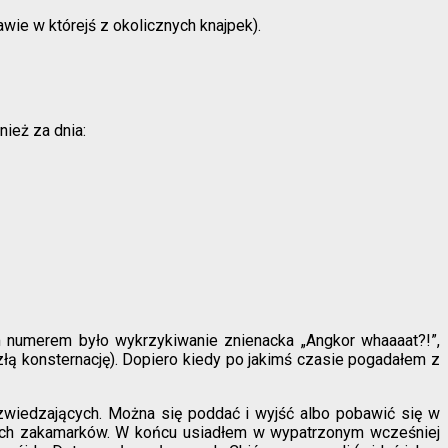
awie w którejś z okolicznych knajpek).
nież za dnia:
 numerem było wykrzykiwanie znienacka „Angkor whaaaat?!”,
ezłą konsternację). Dopiero kiedy po jakimś czasie pogadałem z
zwiedzających. Można się poddać i wyjść albo pobawić się w
lszych zakamarków. W końcu usiadłem w wypatrzonym wcześniej