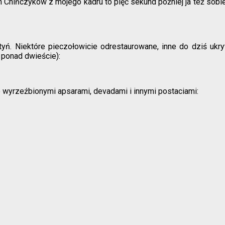
h Chińczyków z mojego kadru to pięć sekund później ja też sobi
ątyń. Niektóre pieczołowicie odrestaurowane, inne do dziś uk
 ponad dwieście):
e wyrzeźbionymi apsarami, devadami i innymi postaciami: