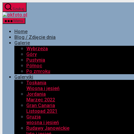
Przejdź
Szukaj
do
okfoto.pl
treści
Menu
Home
Blog / Zdjęcie dnia
Galerie
Wybrzeża
Góry
Pustynia
Północ
Po zmroku
Galeryjki
Toskania
Wiosna i jesień
Jordania
Marzec 2022
Gran Canaria
Listopad 2021
Gruzja
wiosna i jesień
Rudawy Janowickie
lato i jesień