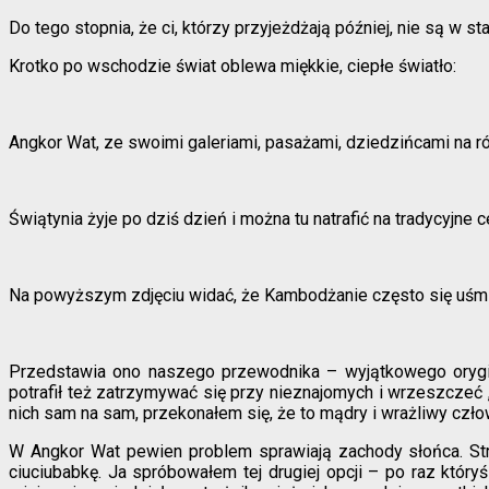
Do tego stopnia, że ci, którzy przyjeżdżają później, nie są w s
Krotko po wschodzie świat oblewa miękkie, ciepłe światło:
Angkor Wat, ze swoimi galeriami, pasażami, dziedzińcami na ró
Świątynia żyje po dziś dzień i można tu natrafić na tradycyjn
Na powyższym zdjęciu widać, że Kambodżanie często się uśmi
Przedstawia ono naszego przewodnika – wyjątkowego orygin
potrafił też zatrzymywać się przy nieznajomych i wrzeszczeć „
nich sam na sam, przekonałem się, że to mądry i wrażliwy czło
W Angkor Wat pewien problem sprawiają zachody słońca. Str
ciuciubabkę. Ja spróbowałem tej drugiej opcji – po raz któ