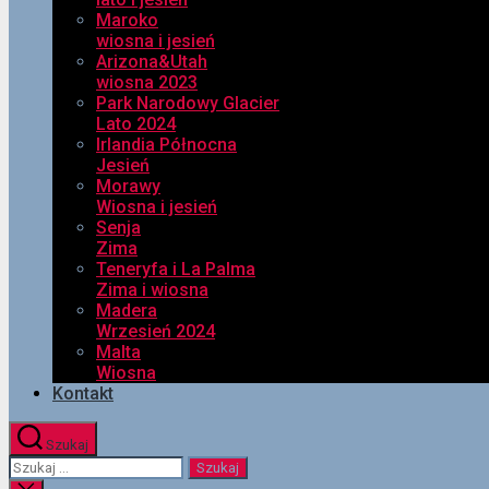
Maroko
wiosna i jesień
Arizona&Utah
wiosna 2023
Park Narodowy Glacier
Lato 2024
Irlandia Północna
Jesień
Morawy
Wiosna i jesień
Senja
Zima
Teneryfa i La Palma
Zima i wiosna
Madera
Wrzesień 2024
Malta
Wiosna
Kontakt
Szukaj
Szukaj: