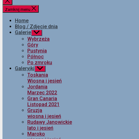
Zamknij
wyszukiwanie
Zamknij menu
Home
Blog / Zdjęcie dnia
Galerie
Pokaż
podmenu
Wybrzeża
Góry
Pustynia
Północ
Po zmroku
Galeryjki
Pokaż
podmenu
Toskania
Wiosna i jesień
Jordania
Marzec 2022
Gran Canaria
Listopad 2021
Gruzja
wiosna i jesień
Rudawy Janowickie
lato i jesień
Maroko