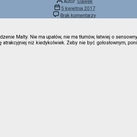
Autor:
Slawek
wpisu
Data
5 kwietnia 2017
wpisu
do
Brak komentarzy
Wiosenna
Malta
enie Malty. Nie ma upałów, nie ma tłumów, łatwiej o sensowny n
atrakcyjniej niż kiedykolwiek. Żeby nie być gołosłownym, poniż