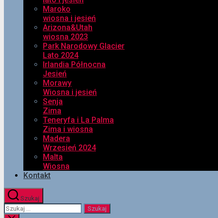
Maroko
wiosna i jesień
Arizona&Utah
wiosna 2023
Park Narodowy Glacier
Lato 2024
Irlandia Północna
Jesień
Morawy
Wiosna i jesień
Senja
Zima
Teneryfa i La Palma
Zima i wiosna
Madera
Wrzesień 2024
Malta
Wiosna
Kontakt
Szukaj
Szukaj: