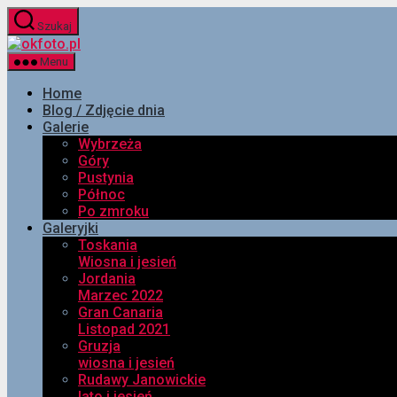
Przejdź
Szukaj
do
okfoto.pl
treści
Menu
Home
Blog / Zdjęcie dnia
Galerie
Wybrzeża
Góry
Pustynia
Północ
Po zmroku
Galeryjki
Toskania
Wiosna i jesień
Jordania
Marzec 2022
Gran Canaria
Listopad 2021
Gruzja
wiosna i jesień
Rudawy Janowickie
lato i jesień