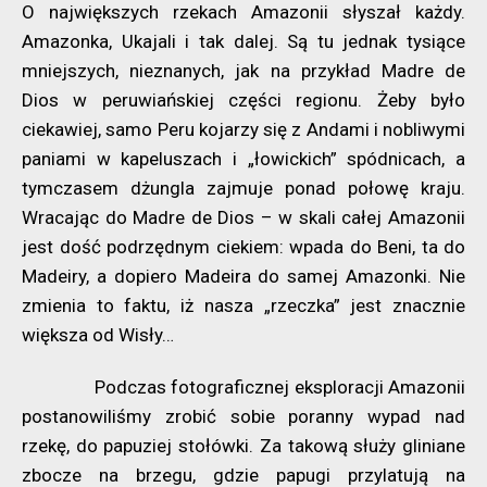
O największych rzekach Amazonii słyszał każdy.
Amazonka, Ukajali i tak dalej. Są tu jednak tysiące
mniejszych, nieznanych, jak na przykład Madre de
Dios w peruwiańskiej części regionu. Żeby było
ciekawiej, samo Peru kojarzy się z Andami i nobliwymi
paniami w kapeluszach i „łowickich” spódnicach, a
tymczasem dżungla zajmuje ponad połowę kraju.
Wracając do Madre de Dios – w skali całej Amazonii
jest dość podrzędnym ciekiem: wpada do Beni, ta do
Madeiry, a dopiero Madeira do samej Amazonki. Nie
zmienia to faktu, iż nasza „rzeczka” jest znacznie
większa od Wisły…
Podczas fotograficznej eksploracji Amazonii
postanowiliśmy zrobić sobie poranny wypad nad
rzekę, do papuziej stołówki. Za takową służy gliniane
zbocze na brzegu, gdzie papugi przylatują na