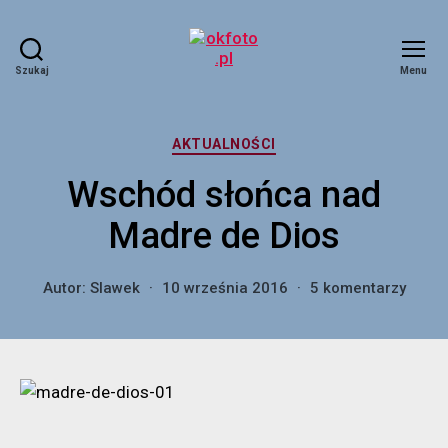
Szukaj
Menu
okfoto.pl
Kategorie
AKTUALNOŚCI
Wschód słońca nad
Madre de Dios
do
Autor:
Slawek
10 września 2016
5 komentarzy
Wsch
słońc
nad
Madr
de
Dios