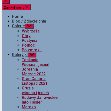
Zamknij
wyszukiwanie
Zamknij menu
Home
Blog / Zdjęcie dnia
Galerie
Pokaż
podmenu
Wybrzeża
Góry
Pustynia
Północ
Po zmroku
Galeryjki
Pokaż
podmenu
Toskania
Wiosna i jesień
Jordania
Marzec 2022
Gran Canaria
Listopad 2021
Gruzja
wiosna i jesień
Rudawy Janowickie
lato i jesień
Maroko