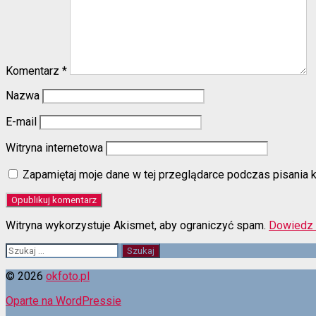
Komentarz
*
Nazwa
E-mail
Witryna internetowa
Zapamiętaj moje dane w tej przeglądarce podczas pisania 
Witryna wykorzystuje Akismet, aby ograniczyć spam.
Dowiedz 
Szukaj:
© 2026
okfoto.pl
Oparte na WordPressie