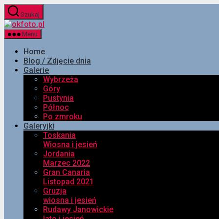
Przejdź
Szukaj
do
okfoto.pl
treści
Menu
Home
Blog / Zdjęcie dnia
Galerie
Wybrzeża
Góry
Pustynia
Północ
Po zmroku
Galeryjki
Toskania
Wiosna i jesień
Jordania
Marzec 2022
Gran Canaria
Listopad 2021
Gruzja
wiosna i jesień
Rudawy Janowickie
lato i jesień