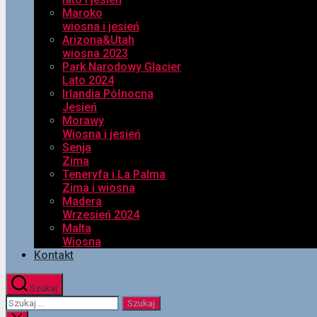
Maroko
wiosna i jesień
Arizona&Utah
wiosna 2023
Park Narodowy Glacier
Lato 2024
Irlandia Północna
Jesień
Morawy
Wiosna i jesień
Senja
Zima
Teneryfa i La Palma
Zima i wiosna
Madera
Wrzesień 2024
Malta
Wiosna
Kontakt
Szukaj
Szukaj: