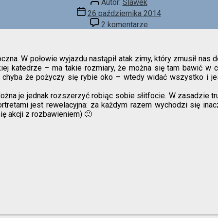
Autor:
Slawek
wpisu
Data
26 października 2014
wpisu
do
2 komentarze
Z
rybą
w
oczna. W połowie wyjazdu nastąpił atak zimy, który zmusił nas
katedrze
kiej katedrze – ma takie rozmiary, że można się tam bawić w 
o, chyba że pożyczy się rybie oko – wtedy widać wszystko i j
na je jednak rozszerzyć robiąc sobie słitfocie. W zasadzie trud
rtretami jest rewelacyjna: za każdym razem wychodzi się inacz
się akcji z rozbawieniem) 🙂