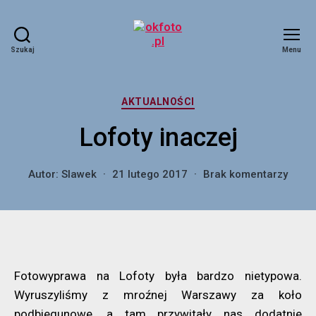
Szukaj
Menu
okfoto.pl
Kategorie
AKTUALNOŚCI
Lofoty inaczej
do
Autor:
Slawek
21 lutego 2017
Brak komentarzy
Lofot
inacz
Fotowyprawa na Lofoty była bardzo nietypowa.
Wyruszyliśmy z mroźnej Warszawy za koło
podbiegunowe, a tam przywitały nas dodatnie