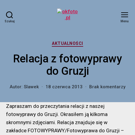
Szukaj
Menu
okfoto.pl
Kategorie
AKTUALNOŚCI
Relacja z fotowyprawy
do Gruzji
do
Autor:
Slawek
18 czerwca 2013
Brak komentarzy
Rela
z
Zapraszam do przeczytania relacji z naszej
foto
do
fotowyprawy do Gruzji. Okrasiłem ją kilkoma
Gruz
skromnymi zdjęciami. Relacja znajduje się w
zakładce FOTOWYPRAWY/Fotowyprawa do Gruzji –