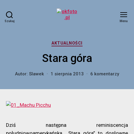
Szukaj
Menu
okfoto.pl
Kategorie
AKTUALNOŚCI
Stara góra
do
Autor:
Slawek
1 sierpnia 2013
6 komentarzy
Stara
góra
Dziś następna reminiscencja
południowoamerykańska. „Stara góra” to dosłowne