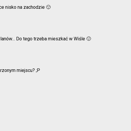
ńce nisko na zachodzie 🙂
planów… Do tego trzeba mieszkać w Wiśle 🙂
arzonym miejscu? ;P