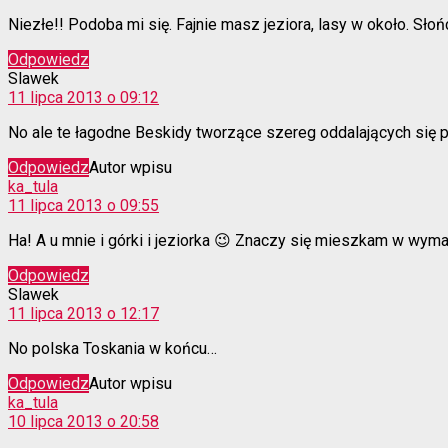
Niezłe!! Podoba mi się. Fajnie masz jeziora, lasy w około. Sło
Odpowiedz
komentarz:
Slawek
11 lipca 2013 o 09:12
No ale te łagodne Beskidy tworzące szereg oddalających się 
Odpowiedz
Autor wpisu
komentarz:
ka_tula
11 lipca 2013 o 09:55
Ha! A u mnie i górki i jeziorka 😉 Znaczy się mieszkam w wym
Odpowiedz
komentarz:
Slawek
11 lipca 2013 o 12:17
No polska Toskania w końcu…
Odpowiedz
Autor wpisu
komentarz:
ka_tula
10 lipca 2013 o 20:58