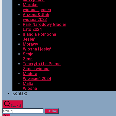
Maroko
wiosna i jesień
Arizona&Utah
wiosna 2023
Park Narodowy Glacier
Lato 2024
Irlandia Północna
Jesień
Morawy
Wiosna i jesień
Senja
Zima
Teneryfa i La Palma
Zima i wiosna
Madera
Wrzesień 2024
Malta
Wiosna
Kontakt
Szukaj
Szukaj: