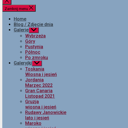
Zamknij
wyszukiwanie
Zamknij menu
Home
Blog / Zdjęcie dnia
Galerie
Pokaż
podmenu
Wybrzeża
Góry
Pustynia
Północ
Po zmroku
Galeryjki
Pokaż
podmenu
Toskania
Wiosna i jesień
Jordania
Marzec 2022
Gran Canaria
Listopad 2021
Gruzja
wiosna i jesień
Rudawy Janowickie
lato i jesień
Maroko