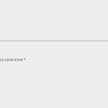
są oznaczone
*