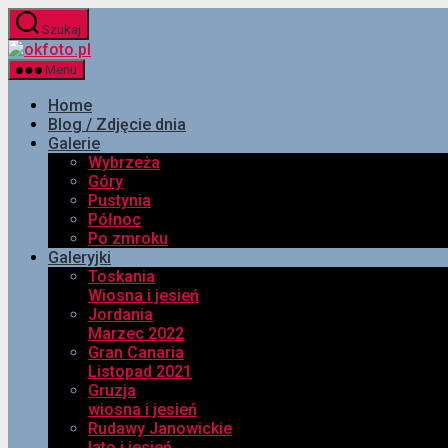
Przejdź
Szukaj
do
okfoto.pl
treści
Menu
Home
Blog / Zdjęcie dnia
Galerie
Wybrzeża
Góry
Pustynia
Północ
Po zmroku
Galeryjki
Toskania
Wiosna i jesień
Jordania
Marzec 2022
Gran Canaria
Listopad 2021
Gruzja
wiosna i jesień
Rudawy Janowickie
lato i jesień