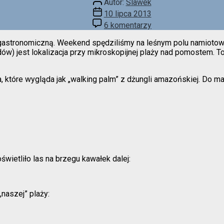
Autor:
Slawek
wpisu
Data
10 lipca 2013
wpisu
do
6 komentarzy
Statyw
nad
ą gastronomiczną. Weekend spędziliśmy na leśnym polu namioto
Kubkiem
ydów) jest lokalizacja przy mikroskopijnej plaży nad pomostem. 
tóre wygląda jak „walking palm” z dżungli amazońskiej. Do malo
świetliło las na brzegu kawałek dalej:
„naszej” plaży: