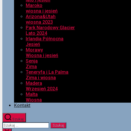
Maroko
wiosna i jesień
Arizona&Utah
wiosna 2023
Park Narodowy Glacier
Lato 2024
Irlandia Północna
Jesień
Morawy
Wiosna i jesień
Senja
Zima
Teneryfa i La Palma
Zima i wiosna
Madera
Wrzesień 2024
Malta
Wiosna
Kontakt
Szukaj
Szukaj: