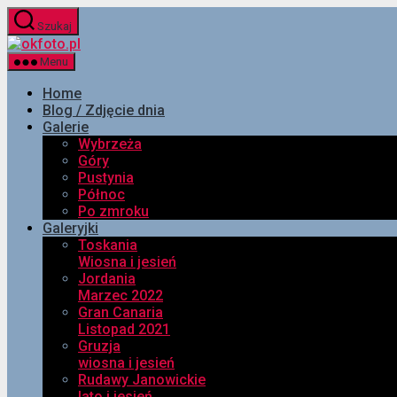
Przejdź
Szukaj
do
okfoto.pl
treści
Menu
Home
Blog / Zdjęcie dnia
Galerie
Wybrzeża
Góry
Pustynia
Północ
Po zmroku
Galeryjki
Toskania
Wiosna i jesień
Jordania
Marzec 2022
Gran Canaria
Listopad 2021
Gruzja
wiosna i jesień
Rudawy Janowickie
lato i jesień