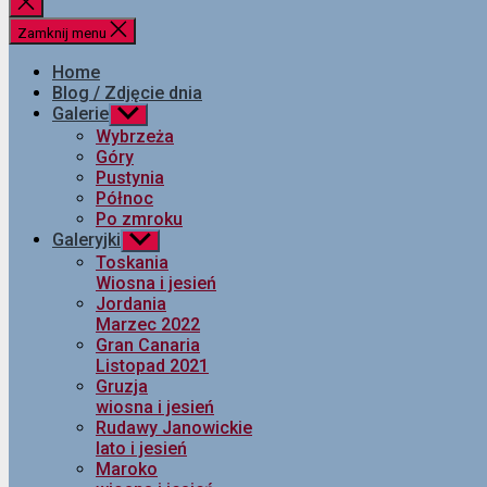
Zamknij
wyszukiwanie
Zamknij menu
Home
Blog / Zdjęcie dnia
Galerie
Pokaż
podmenu
Wybrzeża
Góry
Pustynia
Północ
Po zmroku
Galeryjki
Pokaż
podmenu
Toskania
Wiosna i jesień
Jordania
Marzec 2022
Gran Canaria
Listopad 2021
Gruzja
wiosna i jesień
Rudawy Janowickie
lato i jesień
Maroko