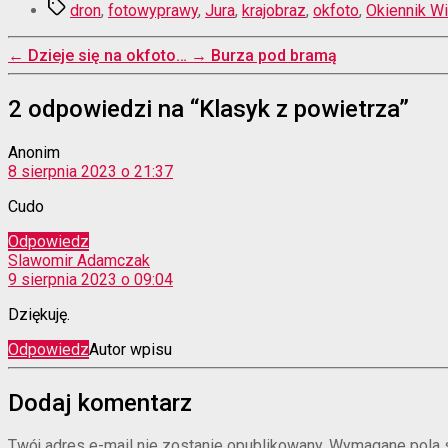
Tagi
dron
,
fotowyprawy
,
Jura
,
krajobraz
,
okfoto
,
Okiennik Wi
←
Dzieje się na okfoto…
→
Burza pod bramą
2 odpowiedzi na “Klasyk z powietrza”
komentarz:
Anonim
8 sierpnia 2023 o 21:37
Cudo
Odpowiedz
komentarz:
Slawomir Adamczak
9 sierpnia 2023 o 09:04
Dziękuję.
Odpowiedz
Autor wpisu
Dodaj komentarz
Twój adres e-mail nie zostanie opublikowany.
Wymagane pola 