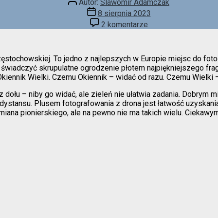
Autor:
Slawomir Adamczak
wpisu
Data
8 sierpnia 2023
wpisu
do
2 komentarze
Klasyk
z
powietrza
ęstochowskiej. To jedno z najlepszych w Europie miejsc do fot
 świadczyć skrupulatne ogrodzenie płotem najpiękniejszego fragme
Okiennik Wielki. Czemu Okiennik – widać od razu. Czemu Wielki 
 dołu – niby go widać, ale zieleń nie ułatwia zadania. Dobrym mi
ystansu. Plusem fotografowania z drona jest łatwość uzyskania p
 miana pionierskiego, ale na pewno nie ma takich wielu. Cieka