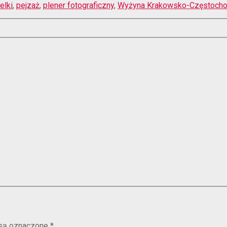
elki
,
pejzaż
,
plener fotograficzny
,
Wyżyna Krakowsko-Częstoch
są oznaczone
*