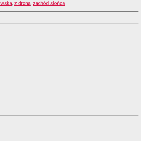
owska
,
z drona
,
zachód słońca