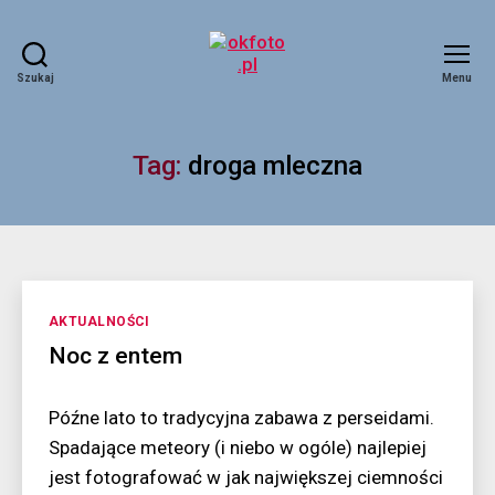
Szukaj
Menu
okfoto.pl
Tag:
droga mleczna
Kategorie
AKTUALNOŚCI
Noc z entem
Późne lato to tradycyjna zabawa z perseidami.
Spadające meteory (i niebo w ogóle) najlepiej
jest fotografować w jak największej ciemności