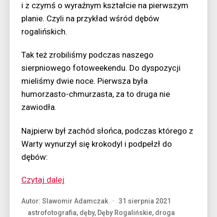
i z czymś o wyraźnym kształcie na pierwszym
planie. Czyli na przykład wśród dębów
rogalińskich.
Tak też zrobiliśmy podczas naszego
sierpniowego fotoweekendu. Do dyspozycji
mieliśmy dwie noce. Pierwsza była
humorzasto-chmurzasta, za to druga nie
zawiodła.
Najpierw był zachód słońca, podczas którego z
Warty wynurzył się krokodyl i podpełzł do
dębów:
“Noc
Czytaj dalej
z
Autor:
Slawomir Adamczak
31 sierpnia 2021
entem”
astrofotografia
,
dęby
,
Dęby Rogalińskie
,
droga