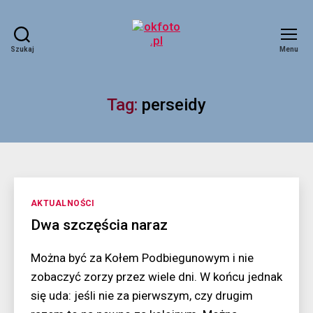
Szukaj
Menu
okfoto.pl
Tag:
perseidy
Kategorie
AKTUALNOŚCI
Dwa szczęścia naraz
Można być za Kołem Podbiegunowym i nie
zobaczyć zorzy przez wiele dni. W końcu jednak
się uda: jeśli nie za pierwszym, czy drugim