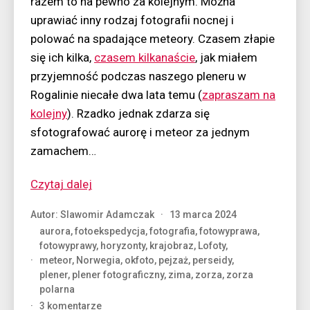
razem to na pewno za kolejnym. Można
uprawiać inny rodzaj fotografii nocnej i
polować na spadające meteory. Czasem złapie
się ich kilka,
czasem kilkanaście
, jak miałem
przyjemność podczas naszego pleneru w
Rogalinie niecałe dwa lata temu (
zapraszam na
kolejny
). Rzadko jednak zdarza się
sfotografować aurorę i meteor za jednym
zamachem…
“Dwa
Czytaj dalej
szczęścia
Autor:
Slawomir Adamczak
13 marca 2024
naraz”
aurora
,
fotoekspedycja
,
fotografia
,
fotowyprawa
,
fotowyprawy
,
horyzonty
,
krajobraz
,
Lofoty
,
meteor
,
Norwegia
,
okfoto
,
pejzaż
,
perseidy
,
plener
,
plener fotograficzny
,
zima
,
zorza
,
zorza
polarna
do
3 komentarze