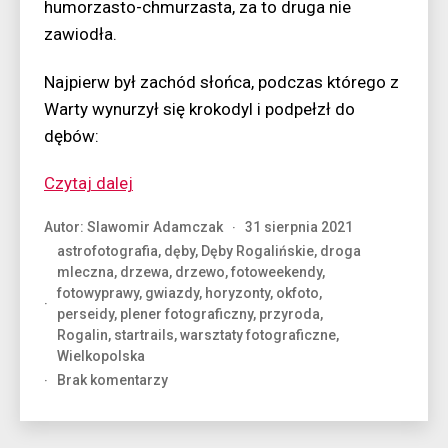
humorzasto-chmurzasta, za to druga nie
zawiodła.
Najpierw był zachód słońca, podczas którego z
Warty wynurzył się krokodyl i podpełzł do
dębów:
“Noc
Czytaj dalej
z
Autor:
Slawomir Adamczak
31 sierpnia 2021
entem”
astrofotografia
,
dęby
,
Dęby Rogalińskie
,
droga
mleczna
,
drzewa
,
drzewo
,
fotoweekendy
,
fotowyprawy
,
gwiazdy
,
horyzonty
,
okfoto
,
perseidy
,
plener fotograficzny
,
przyroda
,
Rogalin
,
startrails
,
warsztaty fotograficzne
,
Wielkopolska
do
Brak komentarzy
Noc
z
entem