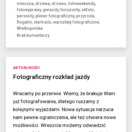
mleczna
,
drzewa
,
drzewo
,
fotoweekendy
,
fotowyprawy
,
gwiazdy
,
horyzonty
,
okfoto
,
perseidy
,
plener fotograficzny
,
przyroda
,
Rogalin
,
startrails
,
warsztaty fotograficzne
,
Wielkopolska
do
Brak komentarzy
Noc
z
entem
Kategorie
AKTUALNOŚCI
Fotograficzny rozkład jazdy
Wracamy po przerwie. Wiemy, że brakuje Wam
już fotografowania, dlatego ruszamy z
kolejnymi wyjazdami. Nowa sytuacja narzuca
nam pewne ograniczenia, ale też otwiera nowe
możliwości. Wreszcie możemy odwiedzić