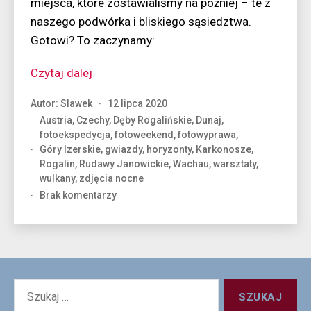
miejsca, które zostawialiśmy na później – te z
naszego podwórka i bliskiego sąsiedztwa.
Gotowi? To zaczynamy:
“Fotograficzny
Czytaj dalej
rozkład
Autor:
Slawek
12 lipca 2020
jazdy”
Austria
,
Czechy
,
Dęby Rogalińskie
,
Dunaj
,
fotoekspedycja
,
fotoweekend
,
fotowyprawa
,
Góry Izerskie
,
gwiazdy
,
horyzonty
,
Karkonosze
,
Rogalin
,
Rudawy Janowickie
,
Wachau
,
warsztaty
,
wulkany
,
zdjęcia nocne
do
Brak komentarzy
Fotograficzny
rozkład
jazdy
Szukaj: