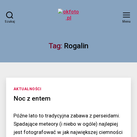
Szukaj
Menu
okfoto.pl
Tag:
Rogalin
Kategorie
AKTUALNOŚCI
Noc z entem
Późne lato to tradycyjna zabawa z perseidami.
Spadające meteory (i niebo w ogóle) najlepiej
jest fotografować w jak największej ciemności