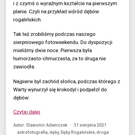
i z czymś o wyraźnym kształcie na pierwszym
planie. Czyli na przykład wśród dębów
rogalińskich.
Tak też zrobiliśmy podczas naszego
sierpniowego fotoweekendu. Do dyspozycji
mieliśmy dwie noce. Pierwsza była
humorzasto-chmurzasta, za to druga nie
zawiodła.
Najpierw był zachód słońca, podczas którego z
Warty wynurzył się krokodyl i podpełzł do
dębów:
“Noc
Czytaj dalej
z
Autor:
Slawomir Adamczak
31 sierpnia 2021
entem”
astrofotografia
,
dęby
,
Dęby Rogalińskie
,
droga