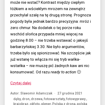
może nie wstać? Kontrast między ciepłym
łóżkiem a wściekłym mrozem na zewnątrz
przechylał szalę na tę drugą stronę. Prognoza
pogody była jednak bardzo precyzyjna: mróz i
zero chmur. Na dodatek o tej porze roku
wschód słońca przypada mniej więcej na
godzinę 8.00 – nie trzeba wstawać o jakiejś
barbarzyńskiej 3.30. Nie było argumentów,
trzeba było się spionizować. Na szczęście jak
już wstanę to włącza mi się tryb wańka-
wstańka – nie muszę pić żadnych kaw ani nic
konsumować. Od razu
ready to action
🙂
“Dron
Czytaj dalej
Wielkopolska,
Autor:
Slawomir Adamczak
27 grudnia 2021
czyli
dęby
,
dron
,
drzewa
,
fotowarsztaty
,
fotowyprawy.
,
bardzo
krajobraz
,
okfoto
,
plener
,
Polska z drona
,
polska