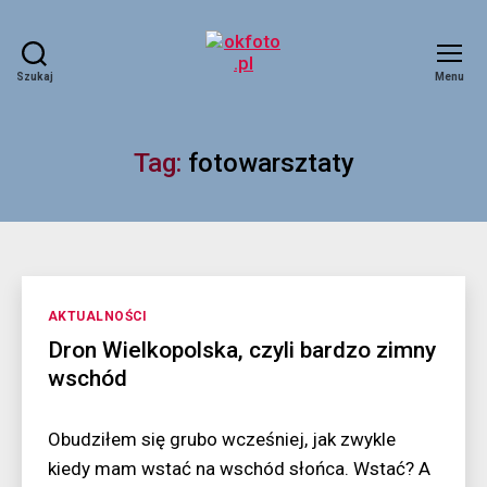
Szukaj
Menu
okfoto.pl
Tag:
fotowarsztaty
Kategorie
AKTUALNOŚCI
Dron Wielkopolska, czyli bardzo zimny
wschód
Obudziłem się grubo wcześniej, jak zwykle
kiedy mam wstać na wschód słońca. Wstać? A