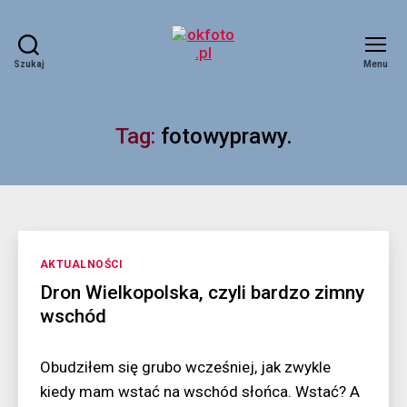
Szukaj
Menu
okfoto.pl
Tag:
fotowyprawy.
Kategorie
AKTUALNOŚCI
Dron Wielkopolska, czyli bardzo zimny
wschód
Obudziłem się grubo wcześniej, jak zwykle
kiedy mam wstać na wschód słońca. Wstać? A