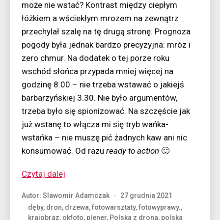
może nie wstać? Kontrast między ciepłym
łóżkiem a wściekłym mrozem na zewnątrz
przechylał szalę na tę drugą stronę. Prognoza
pogody była jednak bardzo precyzyjna: mróz i
zero chmur. Na dodatek o tej porze roku
wschód słońca przypada mniej więcej na
godzinę 8.00 – nie trzeba wstawać o jakiejś
barbarzyńskiej 3.30. Nie było argumentów,
trzeba było się spionizować. Na szczęście jak
już wstanę to włącza mi się tryb wańka-
wstańka – nie muszę pić żadnych kaw ani nic
konsumować. Od razu
ready to action
🙂
“Dron
Czytaj dalej
Wielkopolska,
Autor:
Slawomir Adamczak
27 grudnia 2021
czyli
dęby
,
dron
,
drzewa
,
fotowarsztaty
,
fotowyprawy.
,
bardzo
krajobraz
,
okfoto
,
plener
,
Polska z drona
,
polska