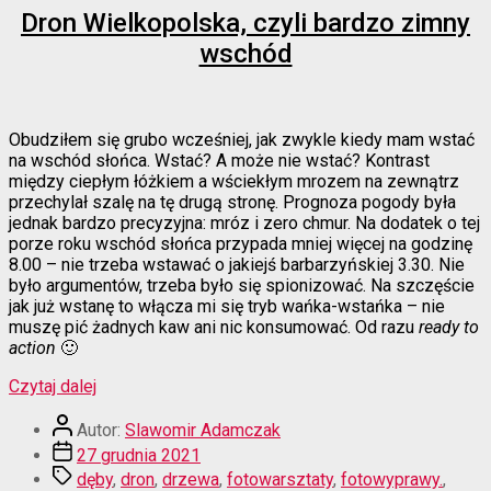
Dron Wielkopolska, czyli bardzo zimny
wschód
Obudziłem się grubo wcześniej, jak zwykle kiedy mam wstać
na wschód słońca. Wstać? A może nie wstać? Kontrast
między ciepłym łóżkiem a wściekłym mrozem na zewnątrz
przechylał szalę na tę drugą stronę. Prognoza pogody była
jednak bardzo precyzyjna: mróz i zero chmur. Na dodatek o tej
porze roku wschód słońca przypada mniej więcej na godzinę
8.00 – nie trzeba wstawać o jakiejś barbarzyńskiej 3.30. Nie
było argumentów, trzeba było się spionizować. Na szczęście
jak już wstanę to włącza mi się tryb wańka-wstańka – nie
muszę pić żadnych kaw ani nic konsumować. Od razu
ready to
action
🙂
“Dron
Czytaj dalej
Wielkopolska,
Autor
czyli
Autor:
Slawomir Adamczak
wpisu
bardzo
Data
27 grudnia 2021
zimny
wpisu
Tagi
dęby
,
dron
,
drzewa
,
fotowarsztaty
,
fotowyprawy.
,
wschód”