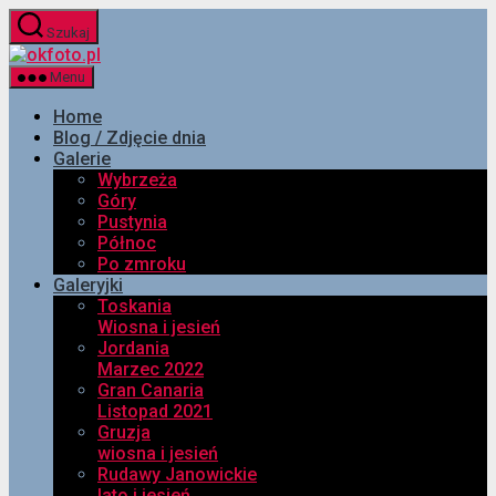
Przejdź
Szukaj
do
okfoto.pl
treści
Menu
Home
Blog / Zdjęcie dnia
Galerie
Wybrzeża
Góry
Pustynia
Północ
Po zmroku
Galeryjki
Toskania
Wiosna i jesień
Jordania
Marzec 2022
Gran Canaria
Listopad 2021
Gruzja
wiosna i jesień
Rudawy Janowickie
lato i jesień