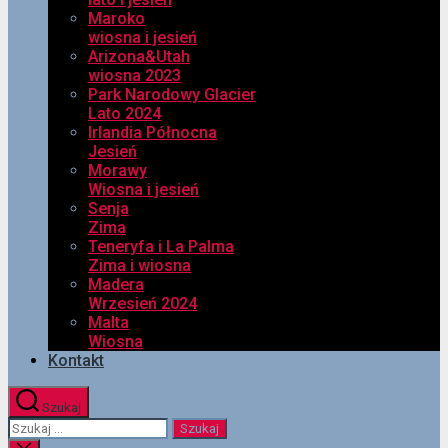
Maroko
wiosna i jesień
Arizona&Utah
wiosna 2023
Park Narodowy Glacier
Lato 2024
Irlandia Północna
Jesień
Morawy
Wiosna i jesień
Senja
Zima
Teneryfa i La Palma
Zima i wiosna
Madera
Wrzesień 2024
Malta
Wiosna
Kontakt
Szukaj
Szukaj: