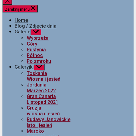
Zamknij
wyszukiwanie
Zamknij menu
Home
Blog / Zdjęcie dnia
Galerie
Pokaż
podmenu
Wybrzeża
Góry
Pustynia
Północ
Po zmroku
Galeryjki
Pokaż
podmenu
Toskania
Wiosna i jesień
Jordania
Marzec 2022
Gran Canaria
Listopad 2021
Gruzja
wiosna i jesień
Rudawy Janowickie
lato i jesień
Maroko