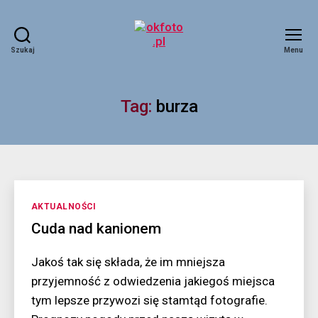
Szukaj
Menu
okfoto.pl
Tag:
burza
Kategorie
AKTUALNOŚCI
Cuda nad kanionem
Jakoś tak się składa, że im mniejsza
przyjemność z odwiedzenia jakiegoś miejsca
tym lepsze przywozi się stamtąd fotografie.