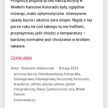
Prognozy pogody przed naszą wizytą w
Wielkim Kanionie Kolorado były, oględnie
mówiąc, mało optymistyczne: intensywne
opady, burze i okolice zera stopni. Nigdy o tej
porze roku na coś takiego tu nie trafiłem,
przynajmniej jeśli chodzi o temperatury –
bardziej normalne jest chodzenie w krótkim
rękawie.
“Cuda
Czytaj dalej
nad
Autor:
Slawomir Adamczak
8 maja 2024
kanionem”
arizona
,
burza
,
fotoekspedycja
,
fotografia
,
fotowyprawa
,
fotowyprawy
,
horyzonty
,
Kolorado
,
krajobraz
,
okfoto
,
pejzaż
,
plener
,
plener
fotograficzny
,
Stany Zjednoczone
,
usa
,
Wielki
Kanion
do
6 komentarzy
Cuda