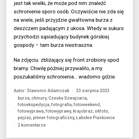
jest tak wielki, że może pod nim znaleźć
schronienie sporo osób. Oczywiście nie zda się
na wiele, jeśli przyjdzie gwałtowna burza z
deszczem padającym z ukosa. Wtedy w sukurs
przychodzi sąsiadujący budynek górskiej
gospody – tam burza niestraszna.
Na zdjęciu: zbliżający się front zrobiony spod
bramy. Chwilę później przywaliło, a my
poszukaliśmy schronienia… wiadomo gdzie.
Autor:
Slawomir Adamczak
23 sierpnia 2023
burza
,
chmury
,
Czeska Szwajcaria
,
fotoekspedycja
,
fotografia
,
fotoweekend
,
fotowyprawa
,
fotowyprawy
,
krajobraz
,
okfoto
,
pejzaż
,
plener fotograficzny
,
Łabskie Piaskowce
do
2 komentarze
Burza
pod