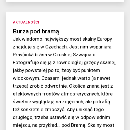
nad
kanionem
Kategorie
AKTUALNOŚCI
Burza pod bramą
Jak wiadomo, największy most skalny Europy
znajduje się w Czechach. Jest nim wspaniała
Pravčická brána w Czeskiej Szwajcarii.
Fotografuje się ją z równoległej grzędy skalnej,
jakby powstałej po to, żeby być punktem
widokowym. Czasami jednak warto (a nawet
trzeba) zrobić odwrotnie. Okolica znana jest z
efektownych frontów atmosferycznych, które
świetnie wyglądają na zdjęciach, ale potrafią
też konkretnie zmoczyć. Aby uniknąć tego
drugiego, trzeba ustawić się w odpowiednim
miejscu, na przykład… pod Bramą. Skalny most