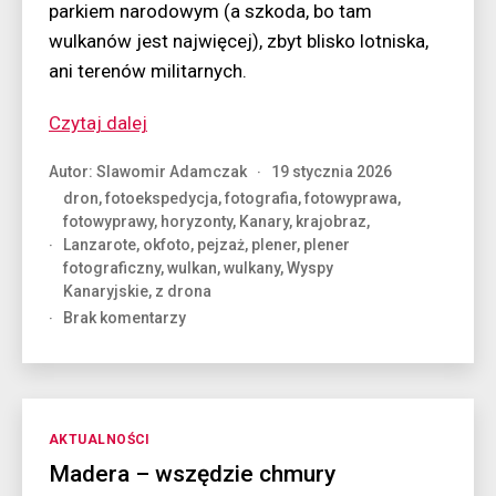
parkiem narodowym (a szkoda, bo tam
wulkanów jest najwięcej), zbyt blisko lotniska,
ani terenów militarnych.
“Lot
Czytaj dalej
nad
Autor:
Slawomir Adamczak
19 stycznia 2026
lawowym
dron
,
fotoekspedycja
,
fotografia
,
fotowyprawa
,
gniazdem”
fotowyprawy
,
horyzonty
,
Kanary
,
krajobraz
,
Lanzarote
,
okfoto
,
pejzaż
,
plener
,
plener
fotograficzny
,
wulkan
,
wulkany
,
Wyspy
Kanaryjskie
,
z drona
do
Brak komentarzy
Lot
nad
lawowym
gniazdem
Kategorie
AKTUALNOŚCI
Madera – wszędzie chmury