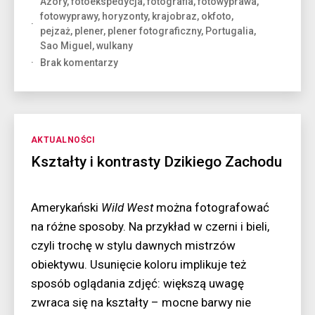
Azory
,
fotoekspedycja
,
fotografia
,
fotowyprawa
,
wulkany
fotowyprawy
,
horyzonty
,
krajobraz
,
okfoto
,
na
pejzaż
,
plener
,
plener fotograficzny
,
Portugalia
,
Atlantyku”
Sao Miguel
,
wulkany
do
Brak komentarzy
Azory
–
zielone
wulkany
na
Kategorie
AKTUALNOŚCI
Atlantyku
Kształty i kontrasty Dzikiego Zachodu
Amerykański
Wild West
można fotografować
na różne sposoby. Na przykład w czerni i bieli,
czyli trochę w stylu dawnych mistrzów
obiektywu. Usunięcie koloru implikuje też
sposób oglądania zdjęć: większą uwagę
zwraca się na kształty – mocne barwy nie