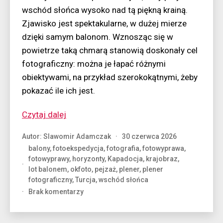
wschód słońca wysoko nad tą piękną krainą.
Zjawisko jest spektakularne, w dużej mierze
dzięki samym balonom. Wznosząc się w
powietrze taką chmarą stanowią doskonały cel
fotograficzny: można je łapać różnymi
obiektywami, na przykład szerokokątnymi, żeby
pokazać ile ich jest.
“Inwazja
Czytaj dalej
balonów”
Autor:
Slawomir Adamczak
30 czerwca 2026
balony
,
fotoekspedycja
,
fotografia
,
fotowyprawa
,
fotowyprawy
,
horyzonty
,
Kapadocja
,
krajobraz
,
lot balonem
,
okfoto
,
pejzaż
,
plener
,
plener
fotograficzny
,
Turcja
,
wschód słońca
do
Brak komentarzy
Inwazja
balonów