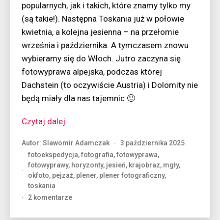
popularnych, jak i takich, które znamy tylko my
(są takie!). Następna Toskania już w połowie
kwietnia, a kolejna jesienna – na przełomie
września i października. A tymczasem znowu
wybieramy się do Włoch. Jutro zaczyna się
fotowyprawa alpejska, podczas której
Dachstein (to oczywiście Austria) i Dolomity nie
będą miały dla nas tajemnic 🙂
“Jeszcze
Czytaj dalej
trochę
Autor:
Slawomir Adamczak
3 października 2025
ciepła”
fotoekspedycja
,
fotografia
,
fotowyprawa
,
fotowyprawy
,
horyzonty
,
jesień
,
krajobraz
,
mgły
,
okfoto
,
pejzaż
,
plener
,
plener fotograficzny
,
toskania
do
2 komentarze
Jeszcze
trochę