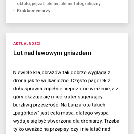
nie
okfoto
,
pejzaż
,
plener
,
plener fotograficzny
tylko”
do
Brak komentarzy
Wiosna
w
Meteorach…
i
nie
Kategorie
AKTUALNOŚCI
tylko
Lot nad lawowym gniazdem
Niewiele krajobrazów tak dobrze wygląda z
drona jak te wulkaniczne. Często pagórek z
dołu sprawia zupełnie niepozorne wrażenie, a z
góry okazuje się mieć krater sugerujący
burzliwą przeszłość. Na Lanzarote takich
„pagórków” jest cała masa, dlatego wyspa
wydaje się być stworzona dla droniarzy. Trzeba
tylko uważać na przepisy, czyli nie latać nad