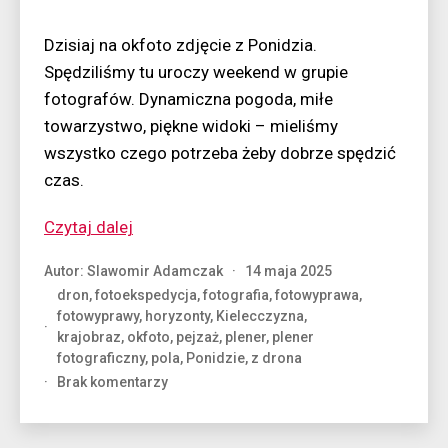
Dzisiaj na okfoto zdjęcie z Ponidzia.
Spędziliśmy tu uroczy weekend w grupie
fotografów. Dynamiczna pogoda, miłe
towarzystwo, piękne widoki – mieliśmy
wszystko czego potrzeba żeby dobrze spędzić
czas.
“Paski
Czytaj dalej
z
Autor:
Slawomir Adamczak
14 maja 2025
góry”
dron
,
fotoekspedycja
,
fotografia
,
fotowyprawa
,
fotowyprawy
,
horyzonty
,
Kielecczyzna
,
krajobraz
,
okfoto
,
pejzaż
,
plener
,
plener
fotograficzny
,
pola
,
Ponidzie
,
z drona
do
Brak komentarzy
Paski
z
góry