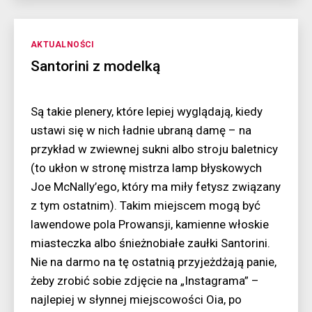
ciepła
Kategorie
AKTUALNOŚCI
Santorini z modelką
Są takie plenery, które lepiej wyglądają, kiedy
ustawi się w nich ładnie ubraną damę – na
przykład w zwiewnej sukni albo stroju baletnicy
(to ukłon w stronę mistrza lamp błyskowych
Joe McNally’ego, który ma miły fetysz związany
z tym ostatnim). Takim miejscem mogą być
lawendowe pola Prowansji, kamienne włoskie
miasteczka albo śnieżnobiałe zaułki Santorini.
Nie na darmo na tę ostatnią przyjeżdżają panie,
żeby zrobić sobie zdjęcie na „Instagrama” –
najlepiej w słynnej miejscowości Oia, po