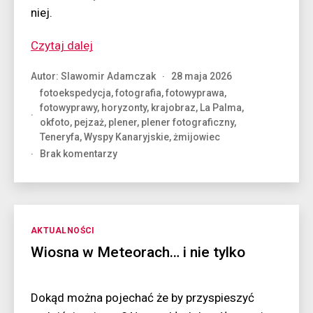
niej.
“Teneryfa
Czytaj dalej
i
Autor:
Slawomir Adamczak
28 maja 2026
La
fotoekspedycja
,
fotografia
,
fotowyprawa
,
Palma,
fotowyprawy
,
horyzonty
,
krajobraz
,
La Palma
,
czyli
okfoto
,
pejzaż
,
plener
,
plener fotograficzny
,
niezłe
Teneryfa
,
Wyspy Kanaryjskie
,
żmijowiec
kwiatki”
do
Brak komentarzy
Teneryfa
i
La
Palma,
czyli
Kategorie
AKTUALNOŚCI
niezłe
Wiosna w Meteorach… i nie tylko
kwiatki
Dokąd można pojechać że by przyspieszyć