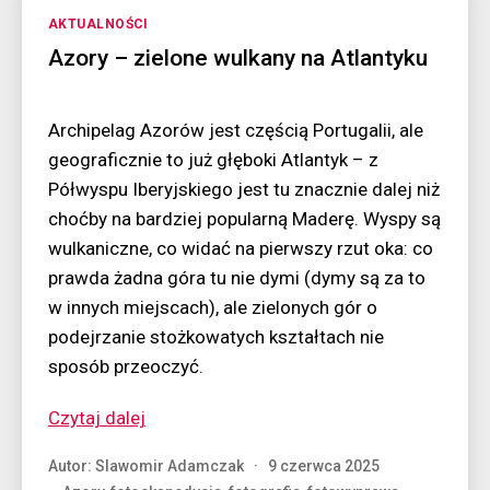
Kategorie
AKTUALNOŚCI
Azory – zielone wulkany na Atlantyku
Archipelag Azorów jest częścią Portugalii, ale
geograficznie to już głęboki Atlantyk – z
Półwyspu Iberyjskiego jest tu znacznie dalej niż
choćby na bardziej popularną Maderę. Wyspy są
wulkaniczne, co widać na pierwszy rzut oka: co
prawda żadna góra tu nie dymi (dymy są za to
w innych miejscach), ale zielonych gór o
podejrzanie stożkowatych kształtach nie
sposób przeoczyć.
“Azory
Czytaj dalej
–
Autor:
Slawomir Adamczak
9 czerwca 2025
zielone