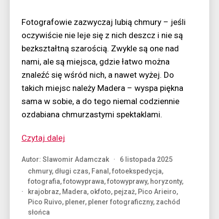
Fotografowie zazwyczaj lubią chmury – jeśli
oczywiście nie leje się z nich deszcz i nie są
bezkształtną szarością. Zwykle są one nad
nami, ale są miejsca, gdzie łatwo można
znaleźć się wśród nich, a nawet wyżej. Do
takich miejsc należy Madera – wyspa piękna
sama w sobie, a do tego niemal codziennie
ozdabiana chmurzastymi spektaklami.
“Madera
Czytaj dalej
–
Autor:
Slawomir Adamczak
6 listopada 2025
wszędzie
chmury
,
długi czas
,
Fanal
,
fotoekspedycja
,
chmury”
fotografia
,
fotowyprawa
,
fotowyprawy
,
horyzonty
,
krajobraz
,
Madera
,
okfoto
,
pejzaż
,
Pico Arieiro
,
Pico Ruivo
,
plener
,
plener fotograficzny
,
zachód
słońca