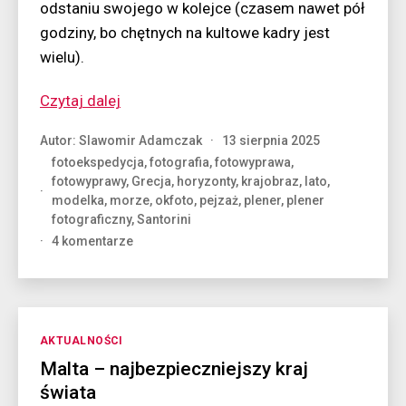
odstaniu swojego w kolejce (czasem nawet pół
godziny, bo chętnych na kultowe kadry jest
wielu).
“Santorini
Czytaj dalej
z
Autor:
Slawomir Adamczak
13 sierpnia 2025
modelką”
fotoekspedycja
,
fotografia
,
fotowyprawa
,
fotowyprawy
,
Grecja
,
horyzonty
,
krajobraz
,
lato
,
modelka
,
morze
,
okfoto
,
pejzaż
,
plener
,
plener
fotograficzny
,
Santorini
do
4 komentarze
Santorini
z
modelką
Kategorie
AKTUALNOŚCI
Malta – najbezpieczniejszy kraj
świata