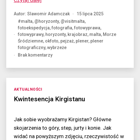
Czytaj dalej
–
Autor:
Slawomir Adamczak
15 lipca 2025
najbezpieczniejszy
#malta
,
@horyzonty
,
@visitmalta
,
kraj
fotoekspedycja
,
fotografia
,
fotowyprawa
,
świata”
fotowyprawy
,
horyzonty
,
krajobraz
,
malta
,
Morze
Śródziemne
,
okfoto
,
pejzaż
,
plener
,
plener
fotograficzny
,
wybrzeże
do
Brak komentarzy
Malta
–
najbezpieczniejszy
kraj
świata
Kategorie
AKTUALNOŚCI
Kwintesencja Kirgistanu
Jak sobie wyobrażamy Kirgistan? Główne
skojarzenia to góry, step, jurty i konie. Jak
widać na powyższym zdjęciu, rzeczywistość w