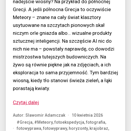
nadejście wiosny? Na przykład do północnej
Grecji. A jeśli północna Grecja to oczywiście
Meteory – znane na cały świat klasztory
usytuowane na szczytach pionowych skał
niczym orle gniazda albo… wizualne produkty
sztucznej inteligencji. Na szczęście AI nic do
nich nie ma – powstały naprawdę, co dowodzi
mistrzostwa tutejszych budowniczych. Na
żywo są równie piękne jak na zdjęciach, a ich
eksploracja to sama przyjemność. Tym bardziej
wiosną, kiedy tło stanowi świeża zieleń, a łąki
porastają kwiaty.
“Wiosna
Czytaj dalej
w
Autor:
Slawomir Adamczak
10 kwietnia 2026
Meteorach…
#Grecja
,
#Meteory
,
fotoekspedycja
,
fotografia
,
i
fotowyprawa
,
fotowyprawy
,
horyzonty
,
krajobraz
,