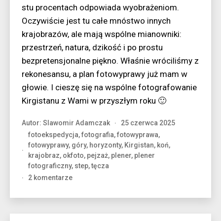
stu procentach odpowiada wyobrażeniom.
Oczywiście jest tu całe mnóstwo innych
krajobrazów, ale mają wspólne mianowniki:
przestrzeń, natura, dzikość i po prostu
bezpretensjonalne piękno. Właśnie wróciliśmy z
rekonesansu, a plan fotowyprawy już mam w
głowie. I cieszę się na wspólne fotografowanie
Kirgistanu z Wami w przyszłym roku 🙂
Autor:
Slawomir Adamczak
25 czerwca 2025
fotoekspedycja
,
fotografia
,
fotowyprawa
,
fotowyprawy
,
góry
,
horyzonty
,
Kirgistan
,
koń
,
krajobraz
,
okfoto
,
pejzaż
,
plener
,
plener
fotograficzny
,
step
,
tęcza
do
2 komentarze
Kwintesencja
Kirgistanu