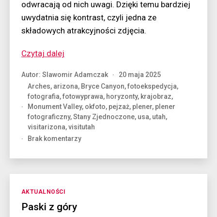
odwracają od nich uwagi. Dzięki temu bardziej
uwydatnia się kontrast, czyli jedna ze
składowych atrakcyjności zdjęcia.
“Kształty
Czytaj dalej
i
Autor:
Slawomir Adamczak
20 maja 2025
kontrasty
Arches
,
arizona
,
Bryce Canyon
,
fotoekspedycja
,
Dzikiego
fotografia
,
fotowyprawa
,
horyzonty
,
krajobraz
,
Zachodu”
Monument Valley
,
okfoto
,
pejzaż
,
plener
,
plener
fotograficzny
,
Stany Zjednoczone
,
usa
,
utah
,
visitarizona
,
visitutah
do
Brak komentarzy
Kształty
i
kontrasty
Dzikiego
Zachodu
Kategorie
AKTUALNOŚCI
Paski z góry