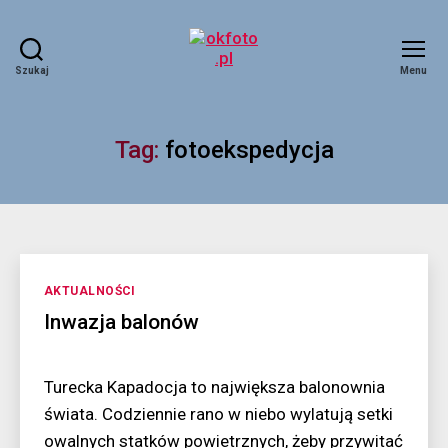
Szukaj
Menu
okfoto.pl
Tag:
fotoekspedycja
Kategorie
AKTUALNOŚCI
Inwazja balonów
Turecka Kapadocja to największa balonownia
świata. Codziennie rano w niebo wylatują setki
owalnych statków powietrznych, żeby przywitać