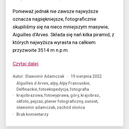
Ponieważ jednak nie zawsze najwyższe
oznacza najpiękniejsze, fotograficznie
skupiliśmy się na nieco mniejszym masywie,
Aiguilles d’Arves. Składa się nań kilka piramid, z
których najwyższa wyrasta na całkiem
przyzwoite 3514 m n.p.m.
“Południowa
Czytaj dalej
strona
Autor:
Slawomir Adamczak
19 sierpnia 2022
Alp”
AIguilles d Arves
,
alpy
,
Alpy Francuskie
,
Delfinackie
,
fotoekspedycja
,
fotografia
krajobrazowa
,
fotowyprawa
,
góry
,
krajobraz
,
okfoto
,
pejzaż
,
plener fotograficzny
,
sunset
,
sławomir adamczak
,
zachód słońca
do
Brak komentarzy
Południowa
strona