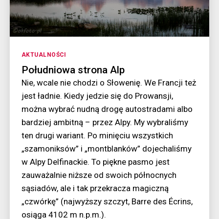
Kategorie
AKTUALNOŚCI
Południowa strona Alp
Nie, wcale nie chodzi o Słowenię. We Francji też
jest ładnie. Kiedy jedzie się do Prowansji,
można wybrać nudną drogę autostradami albo
bardziej ambitną – przez Alpy. My wybraliśmy
ten drugi wariant. Po minięciu wszystkich
„szamoniksów” i „montblanków” dojechaliśmy
w Alpy Delfinackie. To piękne pasmo jest
zauważalnie niższe od swoich północnych
sąsiadów, ale i tak przekracza magiczną
„czwórkę” (najwyższy szczyt, Barre des Écrins,
osiąga 4102 m n.p.m.).