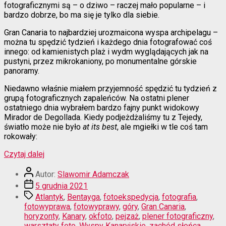
fotograficznymi są – o dziwo – raczej mało popularne – i
bardzo dobrze, bo ma się je tylko dla siebie.
Gran Canaria to najbardziej urozmaicona wyspa archipelagu –
można tu spędzić tydzień i każdego dnia fotografować coś
innego: od kamienistych plaż i wydm wyglądających jak na
pustyni, przez mikrokaniony, po monumentalne górskie
panoramy.
Niedawno właśnie miałem przyjemność spędzić tu tydzień z
grupą fotograficznych zapaleńców. Na ostatni plener
ostatniego dnia wybrałem bardzo fajny punkt widokowy
Mirador de Degollada. Kiedy podjeżdżaliśmy tu z Tejedy,
światło może nie było
at its best
, ale mgiełki w tle coś tam
rokowały:
“U-
Czytaj dalej
boot
Autor
w
Autor:
Slawomir Adamczak
wpisu
mglistej
Data
5 grudnia 2021
zatoce”
wpisu
Tagi
Atlantyk
,
Bentayga
,
fotoekspedycja
,
fotografia
,
fotowyprawa
,
fotowyprawy
,
góry
,
Gran Canaria
,
horyzonty
,
Kanary
,
okfoto
,
pejzaż
,
plener fotograficzny
,
warsztaty foto
,
Wyspy Kanaryjskie
,
zachód słońca