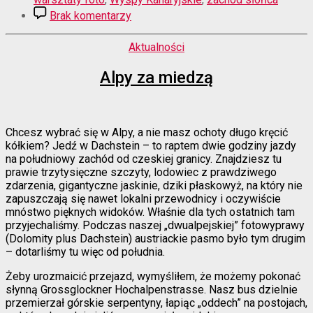
do
Brak komentarzy
U-
boot
Kategorie
Aktualności
w
mglistej
Alpy za miedzą
zatoce
Chcesz wybrać się w Alpy, a nie masz ochoty długo kręcić
kółkiem? Jedź w Dachstein – to raptem dwie godziny jazdy
na południowy zachód od czeskiej granicy. Znajdziesz tu
prawie trzytysięczne szczyty, lodowiec z prawdziwego
zdarzenia, gigantyczne jaskinie, dziki płaskowyż, na który nie
zapuszczają się nawet lokalni przewodnicy i oczywiście
mnóstwo pięknych widoków. Właśnie dla tych ostatnich tam
przyjechaliśmy. Podczas naszej „dwualpejskiej” fotowyprawy
(Dolomity plus Dachstein) austriackie pasmo było tym drugim
– dotarliśmy tu więc od południa.
Żeby urozmaicić przejazd, wymyśliłem, że możemy pokonać
słynną Grossglockner Hochalpenstrasse. Nasz bus dzielnie
przemierzał górskie serpentyny, łapiąc „oddech” na postojach,