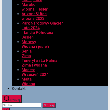
Maroko
wiosna i jesień
Arizona&Utah
wiosna 2023
Park Narodowy Glacier
Lato 2024
Irlandia Północna
Jesień
Morawy
Wiosna i jesień
Senja
Zima
Teneryfa i La Palma
Zima i wiosna
Madera
Wrzesień 2024
Malta
Wiosna
Kontakt
Szukaj
Szukaj: