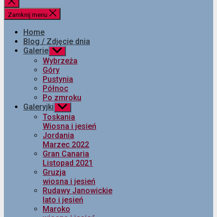
Zamknij
wyszukiwanie
Zamknij menu
Home
Blog / Zdjęcie dnia
Galerie
Pokaż
podmenu
Wybrzeża
Góry
Pustynia
Północ
Po zmroku
Galeryjki
Pokaż
podmenu
Toskania
Wiosna i jesień
Jordania
Marzec 2022
Gran Canaria
Listopad 2021
Gruzja
wiosna i jesień
Rudawy Janowickie
lato i jesień
Maroko