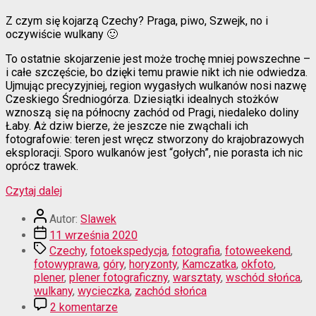
Z czym się kojarzą Czechy? Praga, piwo, Szwejk, no i
oczywiście wulkany 🙂
To ostatnie skojarzenie jest może trochę mniej powszechne –
i całe szczęście, bo dzięki temu prawie nikt ich nie odwiedza.
Ujmując precyzyjniej, region wygasłych wulkanów nosi nazwę
Czeskiego Średniogórza. Dziesiątki idealnych stożków
wznoszą się na północny zachód od Pragi, niedaleko doliny
Łaby. Aż dziw bierze, że jeszcze nie zwąchali ich
fotografowie: teren jest wręcz stworzony do krajobrazowych
eksploracji. Sporo wulkanów jest “gołych”, nie porasta ich nic
oprócz trawek.
“Czeska
Czytaj dalej
Kamczatka”
Autor
Autor:
Slawek
wpisu
Data
11 września 2020
wpisu
Tagi
Czechy
,
fotoekspedycja
,
fotografia
,
fotoweekend
,
fotowyprawa
,
góry
,
horyzonty
,
Kamczatka
,
okfoto
,
plener
,
plener fotograficzny
,
warsztaty
,
wschód słońca
,
wulkany
,
wycieczka
,
zachód słońca
do
2 komentarze