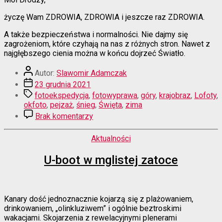
życzę Wam ZDROWIA, ZDROWIA i jeszcze raz ZDROWIA.
A także bezpieczeństwa i normalności. Nie dajmy się
zagrożeniom, które czyhają na nas z różnych stron. Nawet z
najgłębszego cienia można w końcu dojrzeć Światło.
Autor
Autor:
Slawomir Adamczak
wpisu
Data
23 grudnia 2021
wpisu
Tagi
fotoekspedycja
,
fotowyprawa
,
góry
,
krajobraz
,
Lofoty
,
okfoto
,
pejzaż
,
śnieg
,
Święta
,
zima
do
Brak komentarzy
Z
okazji
Kategorie
Aktualności
Świąt
U-boot w mglistej zatoce
Kanary dość jednoznacznie kojarzą się z plażowaniem,
drinkowaniem, „olinkluziwem” i ogólnie beztroskimi
wakacjami. Skojarzenia z rewelacyjnymi plenerami