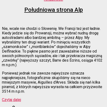
Południowa strona Alp
Nie, wcale nie chodzi o Słowenię. We Francji też jest ładnie.
Kiedy jedzie się do Prowansji, można wybrać nudną drogę
autostradami albo bardziej ambitną – przez Alpy. My
wybraliśmy ten drugi wariant. Po minięciu wszystkich
„szamoniksów” i „montblanków” dojechaliśmy w Alpy
Delfinackie. To piękne pasmo jest zauważalnie niższe od
swoich północnych sąsiadów, ale i tak przekracza magiczną
„czwórkę” (najwyższy szczyt, Barre des Écrins, osiąga 4102
m n.p.m.).
Ponieważ jednak nie zawsze najwyższe oznacza
najpiękniejsze, fotograficznie skupiliśmy się na nieco
mniejszym masywie, Aiguilles d’Arves. Składa się nań kilka
piramid, z których najwyższa wyrasta na całkiem przyzwoite
3514 m n.p.m.
“Południowa
Czytaj dalej
strona