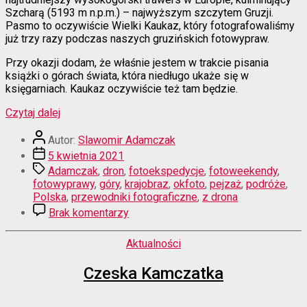
Szcharą (5193 m n.p.m.) – najwyższym szczytem Gruzji.
Pasmo to oczywiście Wielki Kaukaz, który fotografowaliśmy
już trzy razy podczas naszych gruzińskich fotowypraw.
Przy okazji dodam, że właśnie jestem w trakcie pisania
książki o górach świata, która niedługo ukaże się w
księgarniach. Kaukaz oczywiście też tam będzie.
“Nowe
Czytaj dalej
Okfoto”
Autor
Autor:
Slawomir Adamczak
wpisu
Data
5 kwietnia 2021
wpisu
Tagi
Adamczak
,
dron
,
fotoekspedycje
,
fotoweekendy
,
fotowyprawy
,
góry
,
krajobraz
,
okfoto
,
pejzaż
,
podróże
,
Polska
,
przewodniki fotograficzne
,
z drona
do
Brak komentarzy
Nowe
Okfoto
Kategorie
Aktualności
Czeska Kamczatka