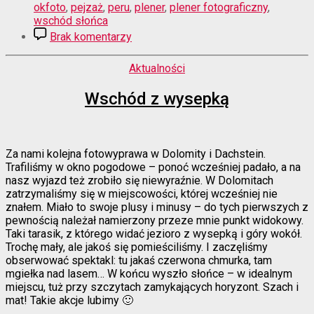
okfoto
,
pejzaż
,
peru
,
plener
,
plener fotograficzny
,
wschód słońca
do
Brak komentarzy
Wschód
w
Kategorie
Aktualności
Andach
Wschód z wysepką
Za nami kolejna fotowyprawa w Dolomity i Dachstein.
Trafiliśmy w okno pogodowe – ponoć wcześniej padało, a na
nasz wyjazd też zrobiło się niewyraźnie. W Dolomitach
zatrzymaliśmy się w miejscowości, której wcześniej nie
znałem. Miało to swoje plusy i minusy – do tych pierwszych z
pewnością należał namierzony przeze mnie punkt widokowy.
Taki tarasik, z którego widać jezioro z wysepką i góry wokół.
Trochę mały, ale jakoś się pomieściliśmy. I zaczęliśmy
obserwować spektakl: tu jakaś czerwona chmurka, tam
mgiełka nad lasem… W końcu wyszło słońce – w idealnym
miejscu, tuż przy szczytach zamykających horyzont. Szach i
mat! Takie akcje lubimy 🙂