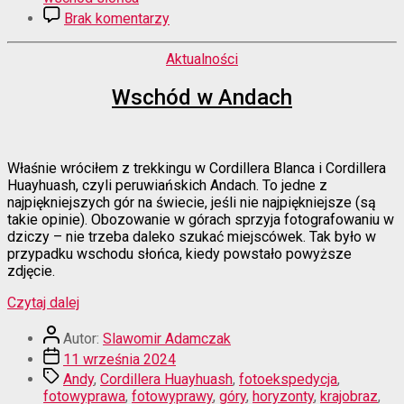
do
Brak komentarzy
Władca
Duchów
Kategorie
Aktualności
(w
mocnym
Wschód w Andach
punkcie)
Właśnie wróciłem z trekkingu w Cordillera Blanca i Cordillera
Huayhuash, czyli peruwiańskich Andach. To jedne z
najpiękniejszych gór na świecie, jeśli nie najpiękniejsze (są
takie opinie). Obozowanie w górach sprzyja fotografowaniu w
dziczy – nie trzeba daleko szukać miejscówek. Tak było w
przypadku wschodu słońca, kiedy powstało powyższe
zdjęcie.
“Wschód
Czytaj dalej
w
Autor
Andach”
Autor:
Slawomir Adamczak
wpisu
Data
11 września 2024
wpisu
Tagi
Andy
,
Cordillera Huayhuash
,
fotoekspedycja
,
fotowyprawa
,
fotowyprawy
,
góry
,
horyzonty
,
krajobraz
,