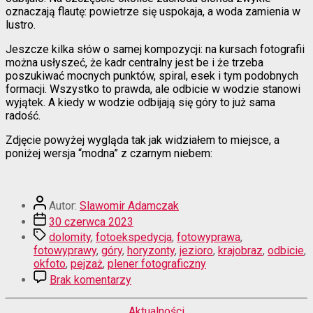
oznaczają flautę: powietrze się uspokaja, a woda zamienia w
lustro.
Jeszcze kilka słów o samej kompozycji: na kursach fotografii
można usłyszeć, że kadr centralny jest be i że trzeba
poszukiwać mocnych punktów, spiral, esek i tym podobnych
formacji. Wszystko to prawda, ale odbicie w wodzie stanowi
wyjątek. A kiedy w wodzie odbijają się góry to już sama
radość.
Zdjęcie powyżej wygląda tak jak widziałem to miejsce, a
poniżej wersja “modna” z czarnym niebem:
Autor
Autor:
Slawomir Adamczak
wpisu
Data
30 czerwca 2023
wpisu
Tagi
dolomity
,
fotoekspedycja
,
fotowyprawa
,
fotowyprawy
,
góry
,
horyzonty
,
jezioro
,
krajobraz
,
odbicie
,
okfoto
,
pejzaż
,
plener fotograficzny
do
Brak komentarzy
Podwójne
góry
Kategorie
Aktualności