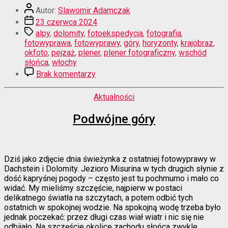
Autor
Autor:
Slawomir Adamczak
wpisu
Data
23 czerwca 2024
wpisu
Tagi
alpy
,
dolomity
,
fotoekspedycja
,
fotografia
,
fotowyprawa
,
fotowyprawy
,
góry
,
horyzonty
,
krajobraz
,
okfoto
,
pejzaż
,
plener
,
plener fotograficzny
,
wschód
słońca
,
włochy
do
Brak komentarzy
Wschód
z
Kategorie
Aktualności
wysepką
Podwójne góry
Dziś jako zdjęcie dnia świeżynka z ostatniej fotowyprawy w
Dachstein i Dolomity. Jezioro Misurina w tych drugich słynie z
dość kapryśnej pogody – często jest tu pochmurno i mało co
widać. My mieliśmy szczęście, najpierw w postaci
delikatnego światła na szczytach, a potem odbić tych
ostatnich w spokojnej wodzie. Na spokojną wodę trzeba było
jednak poczekać: przez długi czas wiał wiatr i nic się nie
odbijało. Na szczęście okolice zachodu słońca zwykle