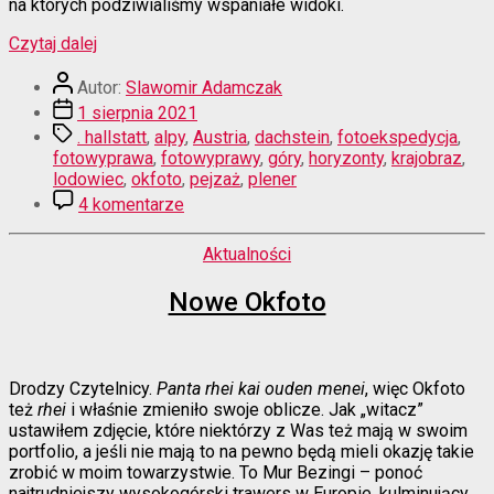
na których podziwialiśmy wspaniałe widoki.
“Alpy
Czytaj dalej
za
Autor
miedzą”
Autor:
Slawomir Adamczak
wpisu
Data
1 sierpnia 2021
wpisu
Tagi
. hallstatt
,
alpy
,
Austria
,
dachstein
,
fotoekspedycja
,
fotowyprawa
,
fotowyprawy
,
góry
,
horyzonty
,
krajobraz
,
lodowiec
,
okfoto
,
pejzaż
,
plener
do
4 komentarze
Alpy
za
Kategorie
Aktualności
miedzą
Nowe Okfoto
Drodzy Czytelnicy.
Panta rhei kai ouden menei
, więc Okfoto
też
rhei
i właśnie zmieniło swoje oblicze. Jak „witacz”
ustawiłem zdjęcie, które niektórzy z Was też mają w swoim
portfolio, a jeśli nie mają to na pewno będą mieli okazję takie
zrobić w moim towarzystwie. To Mur Bezingi – ponoć
najtrudniejszy wysokogórski trawers w Europie, kulminujący