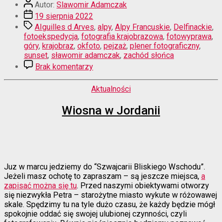
Autor
Alp”
Autor:
Slawomir Adamczak
wpisu
Data
19 sierpnia 2022
wpisu
Tagi
AIguilles d Arves
,
alpy
,
Alpy Francuskie
,
Delfinackie
,
fotoekspedycja
,
fotografia krajobrazowa
,
fotowyprawa
,
góry
,
krajobraz
,
okfoto
,
pejzaż
,
plener fotograficzny
,
sunset
,
sławomir adamczak
,
zachód słońca
do
Brak komentarzy
Południowa
strona
Kategorie
Aktualności
Alp
Wiosna w Jordanii
Juz w marcu jedziemy do “Szwajcarii Bliskiego Wschodu”.
Jeżeli masz ochotę to zapraszam – są jeszcze miejsca,
a
zapisać można się tu
. Przed naszymi obiektywami otworzy
się niezwykła Petra – starożytne miasto wykute w różowawej
skale. Spędzimy tu na tyle dużo czasu, że każdy będzie mógł
spokojnie oddać się swojej ulubionej czynności, czyli