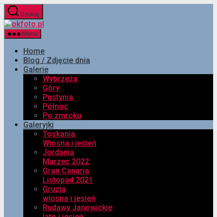
Przejdź
Szukaj
do
okfoto.pl
treści
Menu
Home
Blog / Zdjęcie dnia
Galerie
Wybrzeża
Góry
Pustynia
Północ
Po zmroku
Galeryjki
Toskania
Wiosna i jesień
Jordania
Marzec 2022
Gran Canaria
Listopad 2021
Gruzja
wiosna i jesień
Rudawy Janowickie
lato i jesień