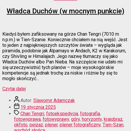
Władca Duchów (w mocnym punkcie)
Kiedyś byłem zafiksowany na górze Chan Tengri (7010 m
n.p.m.) w Tien-Szanie. Koniecznie chciałem na nią wejść. Jest
to jeden z najpiękniejszych szczytów świata – wygląda jak
piramida, podobnie jak Alpamayo w Andach, K2 w Karakorum,
czy Shivling w Himalajach. Jego nazwę tłumaczy się jako
Władca Duchów albo Pan Nieba. Na szczęście nie udało mi
się urzeczywistnić tych planów – moje wysokogórskie
kompetencje są jednak trochę za niskie i różnie by się to
mogło skończyć…
“Władca
Czytaj dalej
Duchów
Autor
(w
Autor:
Slawomir Adamczak
wpisu
mocnym
Data
19 stycznia 2025
punkcie)”
wpisu
Tagi
Chan Tengri
,
fotoekspedycja
,
fotografia
,
fotowyprawa
,
fotowyprawy
,
góry
,
horyzonty
,
krajobraz
,
okfoto
,
pejzaż
,
plener
,
plener fotograficzny
,
Tien-Szan
,
wschód słońca