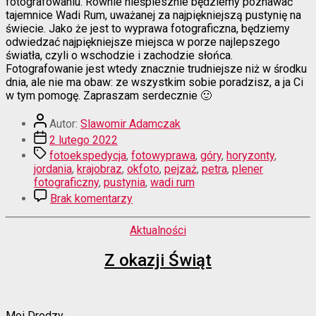
fotografowaniu. Równie nieśpiesznie będziemy poznawać
tajemnice Wadi Rum, uważanej za najpiękniejszą pustynię na
świecie. Jako że jest to wyprawa fotograficzna, będziemy
odwiedzać najpiękniejsze miejsca w porze najlepszego
światła, czyli o wschodzie i zachodzie słońca.
Fotografowanie jest wtedy znacznie trudniejsze niż w środku
dnia, ale nie ma obaw: ze wszystkim sobie poradzisz, a ja Ci
w tym pomogę. Zapraszam serdecznie 🙂
Autor
Autor:
Slawomir Adamczak
wpisu
Data
2 lutego 2022
wpisu
Tagi
fotoekspedycja
,
fotowyprawa
,
góry
,
horyzonty
,
jordania
,
krajobraz
,
okfoto
,
pejzaż
,
petra
,
plener
fotograficzny
,
pustynia
,
wadi rum
do
Brak komentarzy
Wiosna
w
Kategorie
Aktualności
Jordanii
Z okazji Świąt
Moi Drodzy,