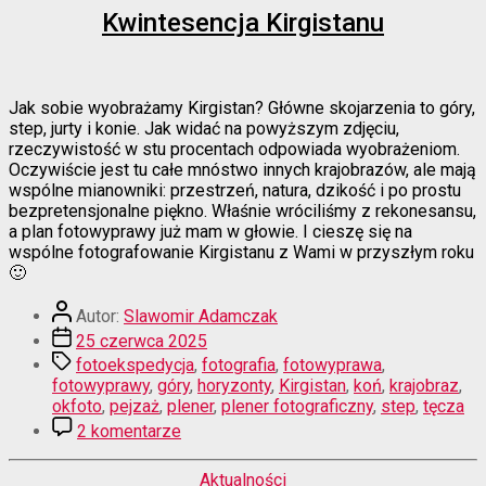
Kwintesencja Kirgistanu
Jak sobie wyobrażamy Kirgistan? Główne skojarzenia to góry,
step, jurty i konie. Jak widać na powyższym zdjęciu,
rzeczywistość w stu procentach odpowiada wyobrażeniom.
Oczywiście jest tu całe mnóstwo innych krajobrazów, ale mają
wspólne mianowniki: przestrzeń, natura, dzikość i po prostu
bezpretensjonalne piękno. Właśnie wróciliśmy z rekonesansu,
a plan fotowyprawy już mam w głowie. I cieszę się na
wspólne fotografowanie Kirgistanu z Wami w przyszłym roku
🙂
Autor
Autor:
Slawomir Adamczak
wpisu
Data
25 czerwca 2025
wpisu
Tagi
fotoekspedycja
,
fotografia
,
fotowyprawa
,
fotowyprawy
,
góry
,
horyzonty
,
Kirgistan
,
koń
,
krajobraz
,
okfoto
,
pejzaż
,
plener
,
plener fotograficzny
,
step
,
tęcza
do
2 komentarze
Kwintesencja
Kirgistanu
Kategorie
Aktualności