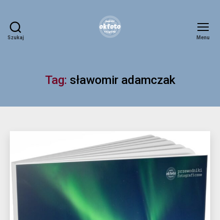
Szukaj
Menu
okfoto.pl
Tag:
sławomir adamczak