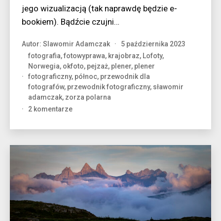
jego wizualizacją (tak naprawdę będzie e-
bookiem). Bądźcie czujni…
Autor:
Slawomir Adamczak
5 października 2023
fotografia
,
fotowyprawa
,
krajobraz
,
Lofoty
,
Norwegia
,
okfoto
,
pejzaż
,
plener
,
plener
fotograficzny
,
północ
,
przewodnik dla
fotografów
,
przewodnik fotograficzny
,
sławomir
adamczak
,
zorza polarna
do
2 komentarze
Lofoty
dla
fotografów,
czyli
mój
pionierski
przewodnik