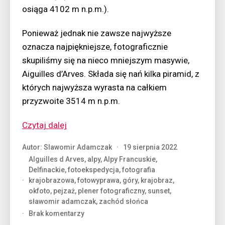
osiąga 4102 m n.p.m.).
Ponieważ jednak nie zawsze najwyższe
oznacza najpiękniejsze, fotograficznie
skupiliśmy się na nieco mniejszym masywie,
Aiguilles d’Arves. Składa się nań kilka piramid, z
których najwyższa wyrasta na całkiem
przyzwoite 3514 m n.p.m.
“Południowa
Czytaj dalej
strona
Autor:
Slawomir Adamczak
19 sierpnia 2022
Alp”
AIguilles d Arves
,
alpy
,
Alpy Francuskie
,
Delfinackie
,
fotoekspedycja
,
fotografia
krajobrazowa
,
fotowyprawa
,
góry
,
krajobraz
,
okfoto
,
pejzaż
,
plener fotograficzny
,
sunset
,
sławomir adamczak
,
zachód słońca
do
Brak komentarzy
Południowa