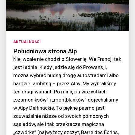
Kategorie
AKTUALNOŚCI
Południowa strona Alp
Nie, wcale nie chodzi o Słowenię. We Francji też
jest ładnie. Kiedy jedzie się do Prowansji,
można wybrać nudną drogę autostradami albo
bardziej ambitną – przez Alpy. My wybraliśmy
ten drugi wariant. Po minięciu wszystkich
„szamoniksów” i „montblanków” dojechaliśmy
w Alpy Delfinackie. To piękne pasmo jest
zauważalnie niższe od swoich północnych
sąsiadów, ale i tak przekracza magiczną
„czwórkę” (najwyższy szczyt, Barre des Écrins,